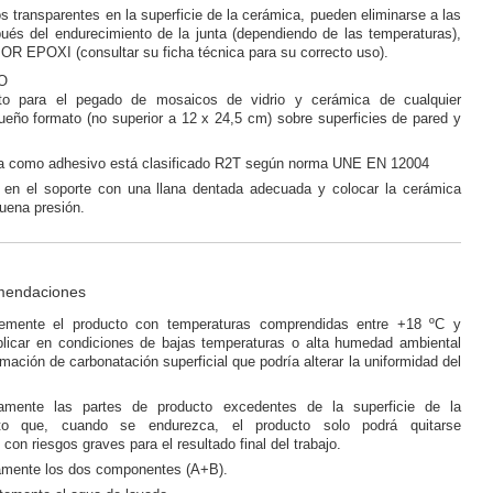
s transparentes en la superficie de la cerámica, pueden eliminarse a las
ués del endurecimiento de la junta (dependiendo de las temperaturas),
OR EPOXI (consultar su ficha técnica para su correcto uso).
O
o para el pegado de mosaicos de vidrio y cerámica de cualquier
ueño formato (no superior a 12 x 24,5 cm) sobre superficies de pared y
za como adhesivo está clasificado R2T según norma UNE EN 12004
 en el soporte con una llana dentada adecuada y colocar la cerámica
uena presión.
mendaciones
iblemente el producto con temperaturas comprendidas entre +18 ºC y
plicar en condiciones de bajas temperaturas o alta humedad ambiental
ormación de carbonatación superficial que podría alterar la uniformidad del
tamente las partes de producto excedentes de la superficie de la
to que, cuando se endurezca, el producto solo podrá quitarse
on riesgos graves para el resultado final del trabajo.
amente los dos componentes (A+B).