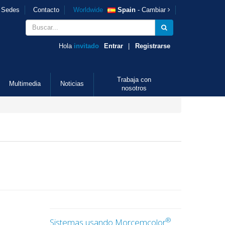
Sedes
Contacto
Worldwide
Spain
- Cambiar
Hola
invitado
Entrar
|
Registrarse
Trabaja con
Multimedia
Noticias
nosotros
®
Sistemas usando Morcemcolor