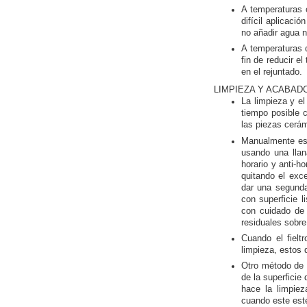
A temperaturas 
difícil aplicac
no añadir agua n
A temperaturas d
fin de reducir e
en el rejuntado.
LIMPIEZA Y ACABAD
La limpieza y e
tiempo posible c
las piezas cerá
Manualmente espa
usando una llan
horario y anti-h
quitando el exc
dar una segunda
con superficie l
con cuidado de 
residuales sobre
Cuando el fielt
limpieza, estos 
Otro método de 
de la superficie
hace la limpieza
cuando este est