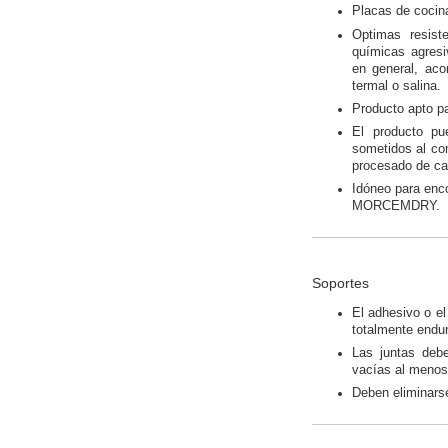
Placas de cocina
Optimas resist
químicas agresiv
en general, aco
termal o salina.
Producto apto pa
El producto pu
sometidos al co
procesado de car
Idóneo para enc
MORCEMDRY.
Soportes
El adhesivo o el
totalmente endu
Las juntas debe
vacías al menos 
Deben eliminarse