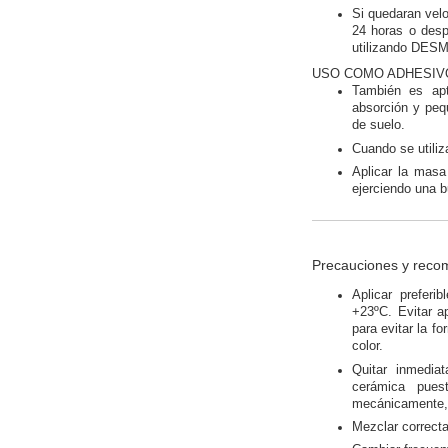
Si quedaran velo
24 horas o desp
utilizando DESM
USO COMO ADHESIV
También es apt
absorción y peq
de suelo.
Cuando se utili
Aplicar la masa
ejerciendo una b
Precauciones y reco
Aplicar prefer
+23ºC. Evitar a
para evitar la f
color.
Quitar inmedia
cerámica pues
mecánicamente, c
Mezclar correct