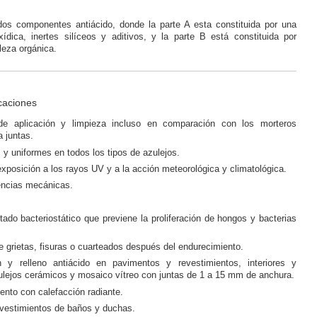
dos componentes antiácido, donde la parte A esta constituida por una
dica, inertes silíceos y aditivos, y la parte B está constituida por
leza orgánica.
icaciones
 de aplicación y limpieza incluso en comparación con los morteros
 juntas.
 y uniformes en todos los tipos de azulejos.
exposición a los rayos UV y a la acción meteorológica y climatológica.
encias mecánicas.
tado bacteriostático que previene la proliferación de hongos y bacterias
e grietas, fisuras o cuarteados después del endurecimiento.
n y relleno antiácido en pavimentos y revestimientos, interiores y
zulejos cerámicos y mosaico vítreo con juntas de 1 a 15 mm de anchura.
nto con calefacción radiante.
vestimientos de baños y duchas.