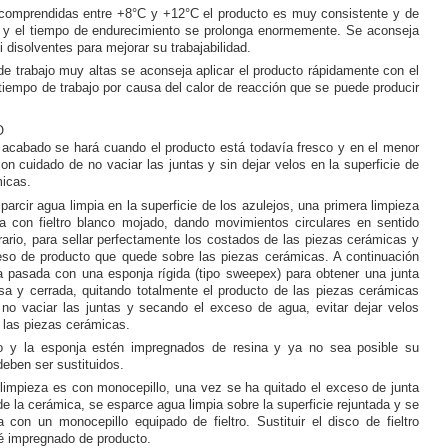
comprendidas entre +8°C y +12°C el producto es muy consistente y de
ión y el tiempo de endurecimiento se prolonga enormemente. Se aconseja
i disolventes para mejorar su trabajabilidad.
e trabajo muy altas se aconseja aplicar el producto rápidamente con el
l tiempo de trabajo por causa del calor de reacción que se puede producir
O
l acabado se hará cuando el producto está todavía fresco y en el menor
on cuidado de no vaciar las juntas y sin dejar velos en la superficie de
micas.
rcir agua limpia en la superficie de los azulejos, una primera limpieza
a con fieltro blanco mojado, dando movimientos circulares en sentido
orario, para sellar perfectamente los costados de las piezas cerámicas y
eso de producto que quede sobre las piezas cerámicas. A continuación
 pasada con una esponja rígida (tipo sweepex) para obtener una junta
isa y cerrada, quitando totalmente el producto de las piezas cerámicas
no vaciar las juntas y secando el exceso de agua, evitar dejar velos
 las piezas cerámicas.
ro y la esponja estén impregnados de resina y ya no sea posible su
deben ser sustituidos.
limpieza es con monocepillo, una vez se ha quitado el exceso de junta
 de la cerámica, se esparce agua limpia sobre la superficie rejuntada y se
 con un monocepillo equipado de fieltro. Sustituir el disco de fieltro
é impregnado de producto.