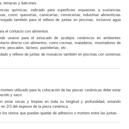
, terrazas y balcones.
encias químicas, indicado para superficies expuestas a sustancias
as, como: queserías, carnicerías, cervecerías, industrias alimenticias
nsejado también para el relleno de juntas en piscinas, inclusive agua
ra el contacto con alimentos.
ede usarse para el estucado de azulejos cerámicos en ambientes
ntacto directo con alimentos, como cocinas, mataderos, mostradores de
ne, pescados, lácteos, pastelerías, etc.
olado y relleno de juntas de mosaicos también en piscinas con sistemas
 mortero utilizado para la colocación de las piezas cerámicas debe estar
recido y seco.
n estar secas y limpias en toda su longitud y profundidad, estando
en 2/3 del espesor de la pieza cerámica.
 los restos que puedan quedar de adhesivo o mortero entre las juntas.