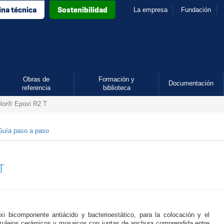
ina técnica
Sostenibilidad
La empresa
Fundación
Obras de
Formación y
Documentación
referencia
biblioteca
lor® Epoxi R2 T
Guía paso a paso
T
xi bicomponente antiácido y bacterioestático, para la colocación y el
azulejos cerámicos y mosaicos con juntas de anchura comprendida entre