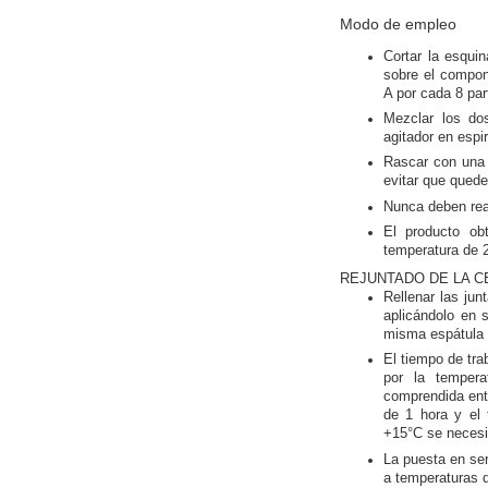
Modo de empleo
Cortar la esqui
sobre el compon
A por cada 8 pa
Mezclar los do
agitador en esp
Rascar con una 
evitar que quede
Nunca deben rea
El producto ob
temperatura de 
REJUNTADO DE LA C
Rellenar las ju
aplicándolo en 
misma espátula
El tiempo de tra
por la tempera
comprendida entr
de 1 hora y el 
+15°C se necesit
La puesta en se
a temperaturas 