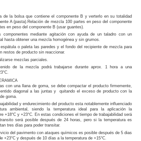
na de la bolsa que contiene el componente B y verterlo en su totalidad
ente A (pasta).Relación de mezcla 100 partes en peso del componente
rtes en peso del componente B (usar guantes).
s componentes mediante agitación con ayuda de un taladro con un
iral hasta obtener una mezcla homogénea y sin grumos.
espátula o paleta las paredes y el fondo del recipiente de mezcla para
n restos de producto sin reaccionar.
lizarse mezclas parciales.
tenido de la mezcla podrá trabajarse durante aprox. 1 hora a una
23°C.
ERAMICA
ntas con una llana de goma, se debe compactar el producto firmemente,
sentido diagonal a las juntas y quitando el exceso de producto con la
 de goma.
bajabilidad y endurecimiento del producto esta notablemente influenciado
tura ambiental, siendo la temperatura ideal para la aplicación la
e +18°C y +23°C. En estas condiciones el tiempo de trabajabilidad será
transito será posible después de 24 horas, pero si la temperatura es
an tres días para poder transitar.
rvicio del pavimento con ataques químicos es posible después de 5 dias
de +23°C y después de 10 días a la temperatura de +15°C.