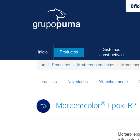
Ofic
Sistemas
Inicio
Productos
constructivos
Productos
Morteros para juntas
Morcemco
Familias
Novedades
Alfabéticamente
®
Morcemcolor
Epoxi R2 
Mortero epo
relleno de 