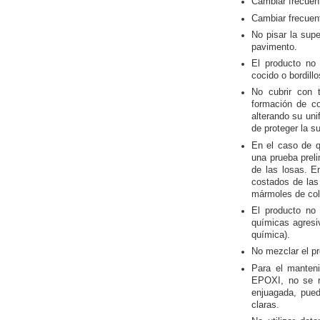
Cambiar frecuen
Cambiar frecuent
No pisar la supe
pavimento.
El producto no
cocido o bordill
No cubrir con t
formación de co
alterando su uni
de proteger la su
En el caso de qu
una prueba preli
de las losas. E
costados de las
mármoles de colo
El producto no 
químicas agresiv
química).
No mezclar el p
Para el manten
EPOXI, no se r
enjuagada, pued
claras.