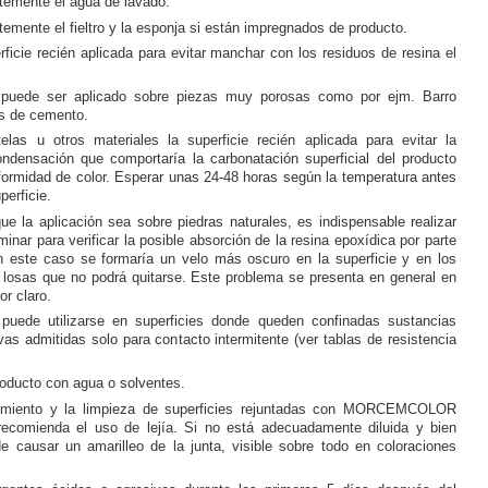
temente el agua de lavado.
emente el fieltro y la esponja si están impregnados de producto.
rficie recién aplicada para evitar manchar con los residuos de resina el
 puede ser aplicado sobre piezas muy porosas como por ejm. Barro
os de cemento.
elas u otros materiales la superficie recién aplicada para evitar la
ndensación que comportaría la carbonatación superficial del producto
formidad de color. Esperar unas 24-48 horas según la temperatura antes
perficie.
e la aplicación sea sobre piedras naturales, es indispensable realizar
minar para verificar la posible absorción de la resina epoxídica por parte
n este caso se formaría un velo más oscuro en la superficie y en los
 losas que no podrá quitarse. Este problema se presenta en general en
r claro.
puede utilizarse en superficies donde queden confinadas sustancias
as admitidas solo para contacto intermitente (ver tablas de resistencia
roducto con agua o solventes.
imiento y la limpieza de superficies rejuntadas con MORCEMCOLOR
ecomienda el uso de lejía. Si no está adecuadamente diluida y bien
e causar un amarilleo de la junta, visible sobre todo en coloraciones