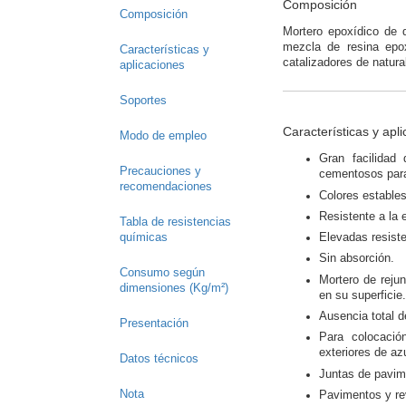
Composición
Composición
Mortero epoxídico de 
mezcla de resina epoxí
Características y
catalizadores de natura
aplicaciones
Soportes
Características y apl
Modo de empleo
Gran facilidad
Precauciones y
cementosos para
recomendaciones
Colores estables
Resistente a la 
Tabla de resistencias
químicas
Elevadas resist
Sin absorción.
Consumo según
Mortero de rejun
dimensiones (Kg/m²)
en su superficie.
Ausencia total d
Presentación
Para colocació
exteriores de a
Datos técnicos
Juntas de pavime
Nota
Pavimentos y re