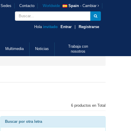
Sedes
Contacto
Worldwide
Spain
- Cambiar
Hola
invitado
Entrar
|
Registrarse
Trabaja con
Multimedia
Noticias
nosotros
6 productos en Total
Buscar por otra letra