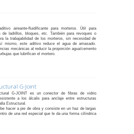
itivo aireante-fluidificante para morteros. Útil para
 de ladrillos, bloques, etc. También para revoques o
a la trabajabilidad de los morteros, sin necesidad de
Así mismo, este aditivo reduce el agua de amasado.
encias mecánicas al reducir la proporción agua/cemento
rbujas que lubrifican el mortero.
uctural G-Joint
uctural G-JOINT es un conector de fibras de vidrio
esistente a los álcalis para anclaje entre estructuras
lla Estructural.
be hacer a pie de obra y consiste en un haz de largas
entro de una red especial que le da una forma cilíndrica