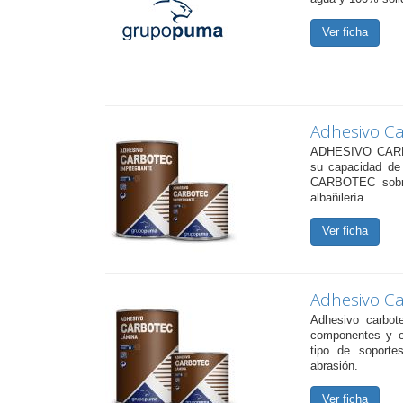
Ver ficha
Adhesivo C
ADHESIVO CARB
su capacidad de 
CARBOTEC sobre
albañilería.
Ver ficha
Adhesivo C
Adhesivo carbot
componentes y e
tipo de soporte
abrasión.
Ver ficha