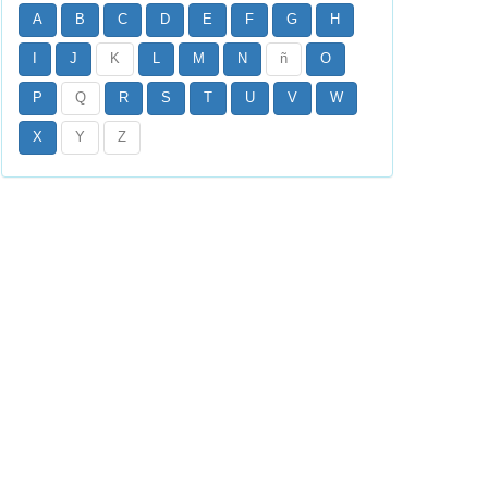
A
B
C
D
E
F
G
H
I
J
K
L
M
N
ñ
O
P
Q
R
S
T
U
V
W
X
Y
Z