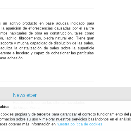
n aditivo producto en base acuosa indicado para
r la aparición de eflorescencias causadas por el salitre
ntos habituales de obra en construcción, tales como
, ladrillo, fibrocemento, piedra natural etc. Tiene gran
 soporte y mucha capacidad de disolución de las sales.
aculiza la cristalización de sales sobre la superficie
parente e incoloro y capaz de cohesionar las partículas
casa adhesión.
Newsletter
Recibe en tu correo las últimas novedades
okies
de Grupo Puma.
cookies propias y de terceros para garantizar el correcto funcionamiento del p
Suscribirse
formación sobre su uso y mejorar nuestros servicios basándonos en el análisi
uedes obtener más información en
nuestra política de cookies
.