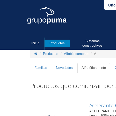
Ofic
Sistemas
Inicio
Productos
constructivos
Productos
Alfabéticamente
A
Familias
Novedades
Alfabéticamente
Productos que comienzan por
Acelerante 
ACELERANTE EP, e
agua y 100% sóli