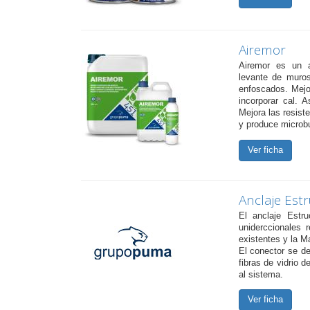
Airemor
Airemor es un ad
levante de muros
enfoscados. Mejor
incorporar cal. 
Mejora las resist
y produce microbu
Ver ficha
Anclaje Estr
El anclaje Estr
uniderccionales r
existentes y la Ma
El conector se de
fibras de vidrio d
al sistema.
Ver ficha