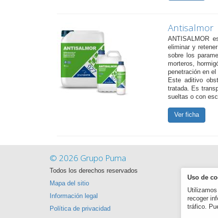
Antisalmor
ANTISALMOR es u
eliminar y retene
sobre los parame
morteros, hormigón
penetración en el
Este aditivo obst
tratada. Es trans
sueltas o con es
Ver ficha
© 2026 Grupo Puma
Todos los derechos reservados
Uso de co
Mapa del sitio
Utilizamos 
Información legal
recoger in
tráfico. P
Política de privacidad