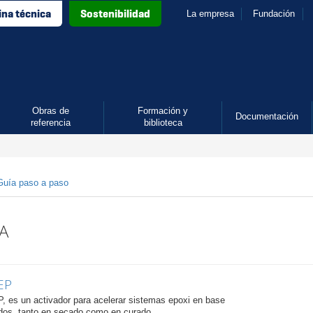
ina técnica
Sostenibilidad
La empresa
Fundación
Obras de
Formación y
Documentación
referencia
biblioteca
Guía paso a paso
 A
EP
s un activador para acelerar sistemas epoxi en base
dos, tanto en secado como en curado.