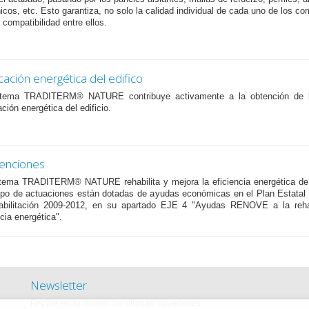
cos, etc. Esto garantiza, no solo la calidad individual de cada uno de los c
a compatibilidad entre ellos.
icación energética del edifico
stema TRADITERM® NATURE contribuye activamente a la obtención de l
ación energética del edificio.
enciones
tema TRADITERM® NATURE rehabilita y mejora la eficiencia energética de u
ipo de actuaciones están dotadas de ayudas económicas en el Plan Estatal
abilitación 2009-2012, en su apartado EJE 4 "Ayudas RENOVE a la rehab
ncia energética".
Newsletter
Recibe en tu correo las últimas novedades