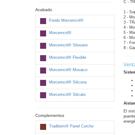
C - T
Acabado
1 - So
2 - M
Fondo Morcemcril®
3 - T
4 - M
5 - M
Morcemcril®
6 - M
7 - F
Morcemcril® Siloxano
8 - 
Morcemcril® Flexible
Venta
Morcemcril® Mosaico
Siste
Morcemcril® Silicona
Morcemcril® Silicato
Aislam
El si
Complementos
puente
energé
Traditerm® Panel Corcho