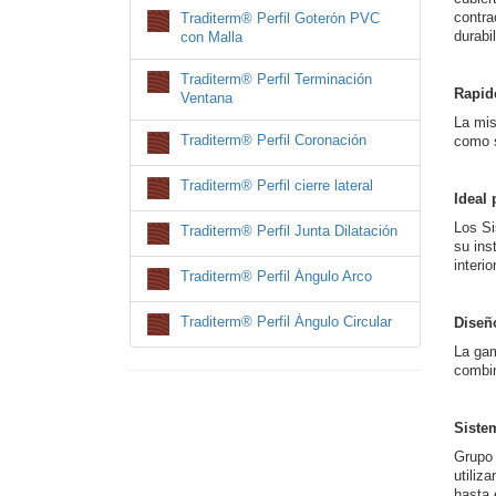
contra
Traditerm® Perfil Goterón PVC
durabil
con Malla
Traditerm® Perfil Terminación
Rapid
Ventana
La mis
Traditerm® Perfil Coronación
como s
Traditerm® Perfil cierre lateral
Ideal 
Los Si
Traditerm® Perfil Junta Dilatación
su ins
interior
Traditerm® Perfil Ángulo Arco
Traditerm® Perfil Ángulo Circular
Diseñ
La gam
combin
Siste
Grupo 
utiliz
hasta 