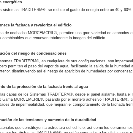
o energético
s sistemas TRADITERM®, se reduce el gasto de energía entre un 40 y 60%.
nece la fachada y revaloriza el edificio
ma de acabados MORCEMCRIL®, permiten una gran variedad de acabados en 
s combinables que renuevan totalmente la imagen del edificio.
ución del riesgo de condensaciones
stemas TRADITERM®, en cualquiera de sus configuraciones, son impermeab
pero permiten el paso del vapor de agua, facilitando la salida de la humedad
interior, disminuyendo así el riesgo de aparición de humedades por condensac
o de la protección de la fachada frente al agua
las capas de los Sistemas TRADITERM®, desde el panel aislante, hasta el 
ico Gama MORCEMCRIL®, pasando por el mortero adhesivo TRADITERM®, ti
dades de impermeabilidad, que mejoran el comportamiento de la fachada frent
nución de las tensiones y aumento de la durabilidad
teriales que constituyen la estructura del edificio, así como los cerramientos,
tos por los Sistemas TRADITERM®, no están sometidos a las dilataciones y