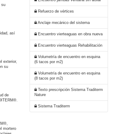
 su
Refuerzo de vértices
Anclaje mecánico del sistema
idad, así
Encuentro vierteaguas en obra nueva
Encuentro vierteaguas Rehabilitación
Volumetría de encuentro en esquina
 exterior,
(6 tacos por m2)
en su
Volumetría de encuentro en esquina
(8 tacos por m2)
Texto prescripción Sistema Traditerm
Nature
ud de
RADITERM®.
Sistema Traditerm
RM®,
el mortero
nclajes