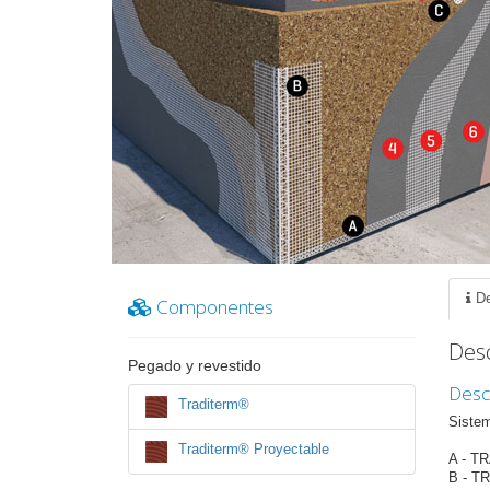
De
Componentes
Desc
Pegado y revestido
Desc
Traditerm®
Sistem
Traditerm® Proyectable
A - T
B - T