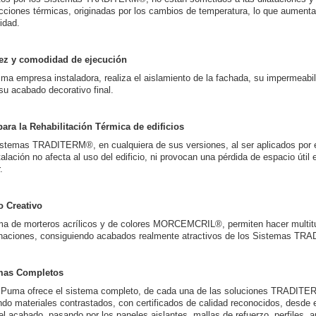
cciones térmicas, originadas por los cambios de temperatura, lo que aumenta
idad.
ez y comodidad de ejecución
ma empresa instaladora, realiza el aislamiento de la fachada, su impermeabil
u acabado decorativo final.
para la Rehabilitación Térmica de edificios
stemas TRADITERM®, en cualquiera de sus versiones, al ser aplicados por el
talación no afecta al uso del edificio, ni provocan una pérdida de espacio útil 
.
o Creativo
a de morteros acrílicos y de colores MORCEMCRIL®, permiten hacer multit
aciones, consiguiendo acabados realmente atractivos de los Sistemas T
mas Completos
Puma ofrece el sistema completo, de cada una de las soluciones TRADITE
ando materiales contrastados, con certificados de calidad reconocidos, desde 
el acabado, pasando por los paneles aislantes, mallas de refuerzo, perfiles, a