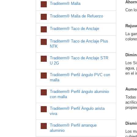
Ahorr
Traditerm® Malla
Con lo
Traditerm® Malla de Refuerzo
Rejuve
Traditerm® Taco de Anclaje
La ga
colore
Traditerm® Taco de Anclaje Plus
NTK
Dimin
Traditerm® Taco de Anclaje STR
Los Si
U 2G
agua, 
en el 
Traditerm® Perfil ángulo PVC con
malla
Aument
Traditerm® Perfil ángulo aluminio
con malla
Todas 
acríl
propie
Traditerm® Perfil Ángulo arista
viva
Dismi
Traditerm® Perfil arranque
aluminio
Los ma
cubier