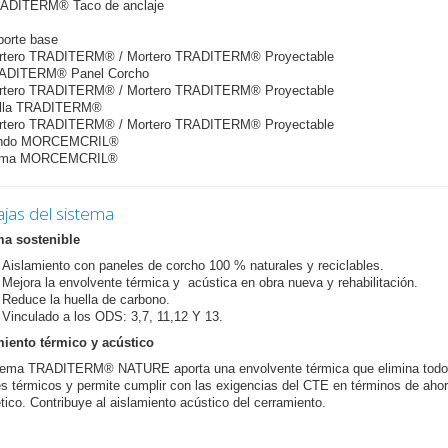
RADITERM® Taco de anclaje
porte base
ortero TRADITERM® / Mortero TRADITERM® Proyectable
RADITERM® Panel Corcho
ortero TRADITERM® / Mortero TRADITERM® Proyectable
alla TRADITERM®
ortero TRADITERM® / Mortero TRADITERM® Proyectable
ondo MORCEMCRIL®
Gama MORCEMCRIL®
jas del sistema
ma sostenible
Aislamiento con paneles de corcho 100 % naturales y reciclables.
Mejora la envolvente térmica y acústica en obra nueva y rehabilitación.
Reduce la huella de carbono.
Vinculado a los ODS: 3,7, 11,12 Y 13.
iento térmico y acústico
stema TRADITERM® NATURE aporta una envolvente térmica que elimina todo
s térmicos y permite cumplir con las exigencias del CTE en términos de ahor
tico. Contribuye al aislamiento acústico del cerramiento.