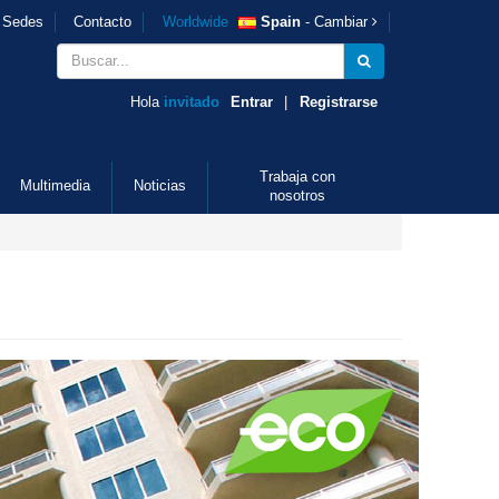
Sedes
Contacto
Worldwide
Spain
- Cambiar
Hola
invitado
Entrar
|
Registrarse
Trabaja con
Multimedia
Noticias
nosotros