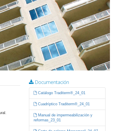
Documentación
Catálogo Traditerm®_24_01
Cuadríptico Traditerm®_24_01
ral.
Manual de impermeabilización y
reformas_23_01