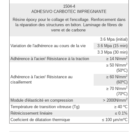
1504-4
ADHESIVO CARBOTEC IMPREGNANTE
Résine époxy pour le collage et l'encollage. Renforcement dans
la réparation des structures en béton. Laminage de fibres de
verre et de carbone
3.6 Mpa (initial)
Variation de l'adhérence au cours de la vie
3.6 Mpa (15 min)
3.3 Mpa (30 min)
2
Adhérence à l'acier/ Résistance à la traction
≥ 14 N/mm
2
≥ 50 N/mm
(50ºC)
2
Adhérence à l'acier/ Résistance au
≥ 60 N/mm
cisaillement
(60ºC)
2
≥ 70 N/mm
(70ºC)
2
Module d'élasticité en compression
> 2000N/mm
Température de transition vitreuse (Tg)
≥ 40 ºC
Rétrécissement linéaire
≤ 0.1%
Coeficient de dilatation thermique
≤ 100 µm/mºC