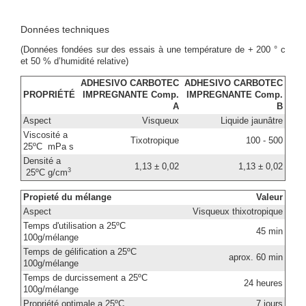
Données techniques
(Données fondées sur des essais à une température de + 200 ° c
et 50 % d’humidité relative)
ADHESIVO CARBOTEC
ADHESIVO CARBOTEC
PROPRIÉTÉ
IMPREGNANTE Comp.
IMPREGNANTE Comp.
A
B
Aspect
Visqueux
Liquide jaunâtre
Viscosité a
Tixotropique
100 - 500
25ºC mPa s
Densité a
1,13 ± 0,02
1,13 ± 0,02
3
25ºC g/cm
Propieté du mélange
Valeur
Aspect
Visqueux thixotropique
Temps d'utilisation a 25ºC
45 min
100g/mélange
Temps de gélification a 25ºC
aprox. 60 min
100g/mélange
Temps de durcissement a 25ºC
24 heures
100g/mélange
Propriété optimale a 25ºC
7 jours