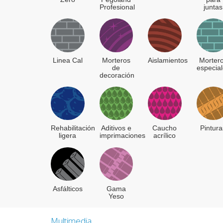
Profesional
juntas
Linea Cal
Morteros
Aislamientos
Morter
de
especia
decoración
Rehabilitación
Aditivos e
Caucho
Pintura
ligera
imprimaciones
acrílico
Asfálticos
Gama
Yeso
Multimedia