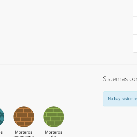
n
Sistemas con
No hay sistemas
os
Morteros
Morteros
monocapa
de