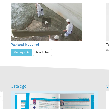
Paviland Industrial
Fo
Me
Ver aquí
Ir a ficha
Catálogo
M