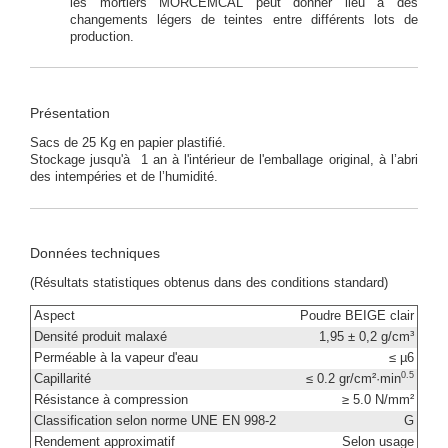
les mortiers MORCEMCAL peut donner lieu à des
changements légers de teintes entre différents lots de
production.
Présentation
Sacs de 25 Kg en papier plastifié.
Stockage jusqu'à 1 an à l'intérieur de l'emballage original, à l’abri
des intempéries et de l’humidité.
Données techniques
(Résultats statistiques obtenus dans des conditions standard)
Aspect
Poudre BEIGE clair
Densité produit malaxé
1,95 ± 0,2 g/cm³
Perméable à la vapeur d'eau
≤ µ6
0.5
Capillarité
≤ 0.2 gr/cm²·min
Résistance à compression
≥ 5.0 N/mm²
Classification selon norme UNE EN 998-2
G
Rendement approximatif
Selon usage