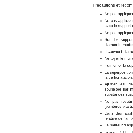
Précautions et reco
Ne pas applique
Ne pas appliquer 
avec le support 
Ne pas appliquer
Sur des support
d’armer le morti
Il convient d’ar
Nettoyer le mur 
Humidifier le su
La superposition
la carbonatation.
Ajuster l'eau d
souhaitée par m
substances susce
Ne pas revêt
(peintures plast
Dans des appl
relative de l’am
La hauteur d’app
Suivant CTE, d