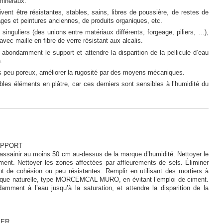
minéraux.
vent être résistantes, stables, sains, libres de poussière, de restes de
ages et peintures anciennes, de produits organiques, etc.
singuliers (des unions entre matériaux différents, forgeage, piliers, …),
avec maille en fibre de verre résistant aux alcalis.
er abondamment le support et attendre la disparition de la pellicule d’eau
.
s peu poreux, améliorer la rugosité par des moyens mécaniques.
ibles éléments en plâtre, car ces derniers sont sensibles à l’humidité du
UPPORT
 assainir au moins 50 cm au-dessus de la marque d’humidité. Nettoyer le
ment. Nettoyer les zones affectées par affleurements de sels. Éliminer
 de cohésion ou peu résistantes. Remplir en utilisant des mortiers à
ique naturelle, type MORCEMCAL MURO, en évitant l’emploi de ciment.
amment à l’eau jusqu’à la saturation, et attendre la disparition de la
IER