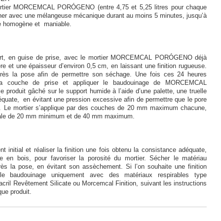
mortier MORCEMCAL PORÓGENO (entre 4,75 et 5,25 litres pour chaque
cher avec une mélangeuse mécanique durant au moins 5 minutes, jusqu’à
ce homogène et maniable.
ort, en guise de prise, avec le mortier MORCEMCAL PORÓGENO déjà
re et une épaisseur d’environ 0,5 cm, en laissant une finition rugueuse.
rès la pose afin de permettre son séchage. Une fois ces 24 heures
r la couche de prise et appliquer le baudouinage de MORCEMCAL
roduit gâché sur le support humide à l’aide d’une palette, une truelle
quate, en évitant une pression excessive afin de permettre que le pore
rt. Le mortier s’applique par des couches de 20 mm maximum chacune,
inale de 20 mm minimum et de 40 mm maximum.
t initial et réaliser la finition une fois obtenu la consistance adéquate,
 en bois, pour favoriser la porosité du mortier. Sécher le matériau
ès la pose, en évitant son assèchement. Si l’on souhaite une finition
r le baudouinage uniquement avec des matériaux respirables type
il Revêtement Silicate ou Morcemcal Finition, suivant les instructions
ue produit.