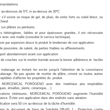
mmandations
r au-dessous de 5ºC ni au-dessus de 30ºC.
s’il existe un risque de gel, de pluie, de vents forts ou soleil direct, ou
chaud.
 sur plâtres ou peintures.
s hétérogènes, faibles et pour épaisseurs grandes, il est nécessaire
er avec une maille (consulter le service technique).
roser par aspersion douce le produit le lendemain de son application.
de poussière, de saleté, de parties friables ou affleurements.
pport abondamment avant son application.
 de couches sur le mortier humide assure la bonne adhérence et facilite
e malaxage en évitant les excès jusqu'à l'obtention de la consistance
alaxage. Ne pas ajouter de mortier de plâtre, ciment ou toutes autres
ptibles d’affecter les propriétés du produit.
ir MORCEMCAL PORÓGENO avec des matériaux peu respirables
iques, émailles, pierre, céramique,…)
ications intérieures, MORCEMCAL PORÓGENO augmente l’humidité
biance. Éviter son application dans des endroits sans aération.
lication sera 50 cm au-dessus de la tâche d’humidité.
ans le document de base de Salubrité DB-HS 1 : Protection contre