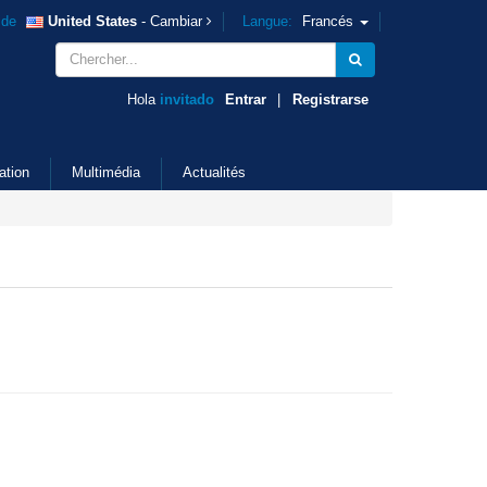
ide
United States
- Cambiar
Langue:
Francés
Hola
invitado
Entrar
|
Registrarse
ation
Multimédia
Actualités