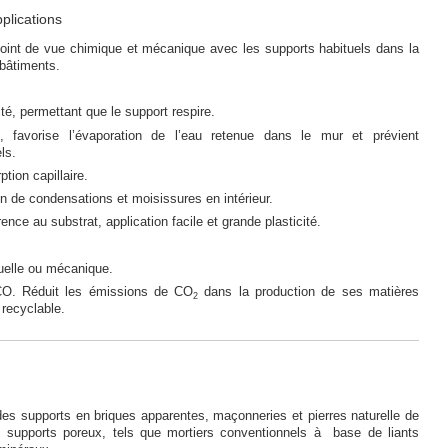
pplications
oint de vue chimique et mécanique avec les supports habituels dans la
 bâtiments.
té, permettant que le support respire.
e, favorise l’évaporation de l’eau retenue dans le mur et prévient
ls.
ption capillaire.
ion de condensations et moisissures en intérieur.
nce au substrat, application facile et grande plasticité.
uelle ou mécanique.
ECO. Réduit les émissions de CO
dans la production de ses matières
2
 recyclable.
des supports en briques apparentes, maçonneries et pierres naturelle de
res supports poreux, tels que mortiers conventionnels à base de liants