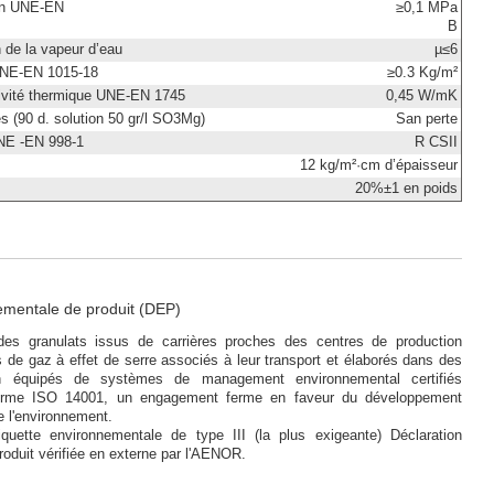
ion UNE-EN
≥0,1 MPa
B
n de la vapeur d’eau
µ≤6
 UNE-EN 1015-18
≥0.3 Kg/m²
tivité thermique UNE-EN 1745
0,45 W/mK
s (90 d. solution 50 gr/l SO3Mg)
San perte
NE -EN 998-1
R CSII
12 kg/m²·cm d’épaisseur
20%±1 en poids
ementale de produit (DEP)
des granulats issus de carrières proches des centres de production
 de gaz à effet de serre associés à leur transport et élaborés dans des
on équipés de systèmes de management environnemental certifiés
orme ISO 14001, un engagement ferme en faveur du développement
e l'environnement.
iquette environnementale de type III (la plus exigeante) Déclaration
oduit vérifiée en externe par l'AENOR.