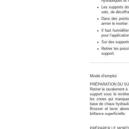
hydrauliques et 
Les supports doi
sels, de décoffr
Dans des points 
armer le mortier 
Il faut humidifi
pour l’application
Sur des support
Retirer les poss
support.
Mode d'emploi
PRÉPARATION DU S
Retirer le ravalement à
support sous le revête
les zones qui manquent
base de chaux hydraul
Brosser et laver abond
brillance superficielle.
PRÉPARER LE MORT