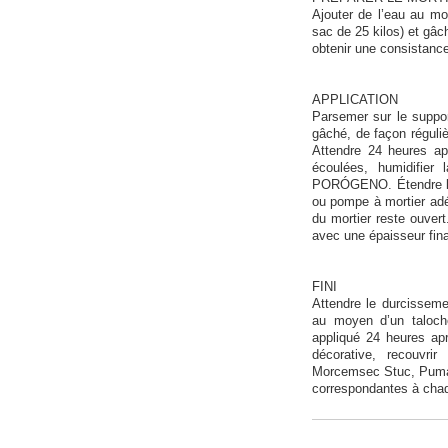
Ajouter de l’eau au 
sac de 25 kilos) et gâ
obtenir une consistan
APPLICATION
Parsemer sur le supp
gâché, de façon réguliè
Attendre 24 heures ap
écoulées, humidifie
PORÓGENO. Étendre le p
ou pompe à mortier adé
du mortier reste ouve
avec une épaisseur f
FINI
Attendre le durcissemen
au moyen d’un taloche
appliqué 24 heures apr
décorative, recouvri
Morcemsec Stuc, Pumacr
correspondantes à chaq