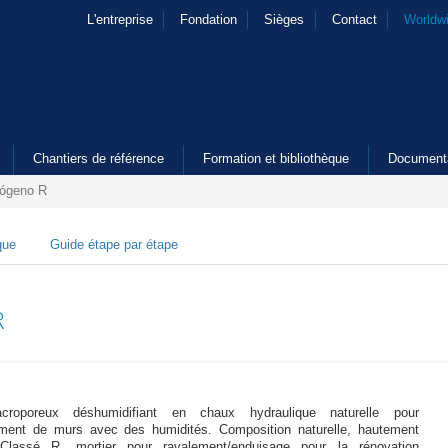
L'entreprise
Fondation
Sièges
Contact
Worldw
Chantiers de référence
Formation et bibliothèque
Document
ógeno R
que
Guide étape par étape
R
croporeux déshumidifiant en chaux hydraulique naturelle pour
ement de murs avec des humidités. Composition naturelle, hautement
. Classé R, mortier pour ravalement/enduisage pour la rénovation