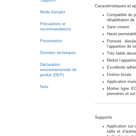
Supports
Caractéristiques et a
Mode d'emploi
Compatible du p
réhabilitation de
Précautions et
Sans ciment.
recommandations
Haute perméabili
Présentation
Porosité élevé
l’apparition de se
Données techniques
Très faible absor
Réduit l’apparit
Déclaration
Excellente adhére
environnementale de
Finition lissée.
produit (DEP)
Application man
Note
Mortier ligne 
premières et est
Supports
Application sur 
taille et d’aut