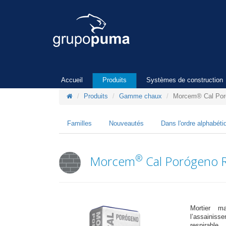
Accueil
Produits
Systèmes de construction
Produits
Gamme chaux
Morcem® Cal Por
Familles
Nouveautés
Dans l'ordre alphabéti
®
Morcem
Cal Porógeno 
Mortier ma
l’assainiss
respirable