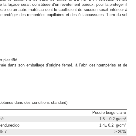
ue la façade serait constituée d’un revêtement poreux, pour la protéger il
ocle ou un autre matériau dont le coefficient de succion serait inférieur à
le protéger des remontées capillaires et des éclaboussures. 1 cm du sol
 plastifié.
ée dans son emballage d’origine fermé, à l’abri desintempéries et de
 obtenus dans des conditions standard)
Poudre beige claire
hé
1,5 ± 0,2 g/cm³
 endurecido
1,4± 0,2 g/cm³
15-7
> 20%