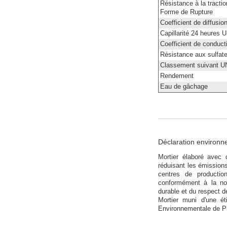
Résistance à la tract
Forme de Rupture
Coefficient de diffusio
Capillarité 24 heures
Coefficient de conduc
Résistance aux sulfate
Classement suivant U
Rendement
Eau de gâchage
Déclaration environn
Mortier élaboré avec 
réduisant les émissions
centres de producti
conformément à la n
durable et du respect d
Mortier muni d'une ét
Environnementale de Pr