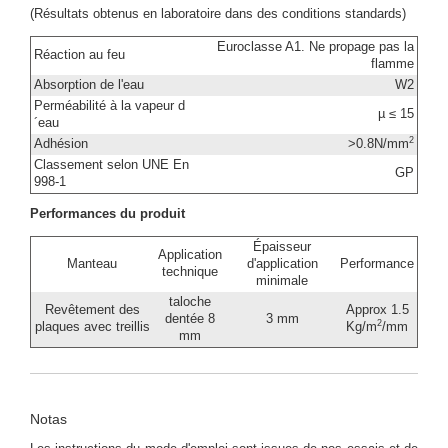
(Résultats obtenus en laboratoire dans des conditions standards)
Euroclasse A1. Ne propage pas la
Réaction au feu
flamme
Absorption de l'eau
W2
Perméabilité à la vapeur d
µ ≤ 15
´eau
2
Adhésion
>0.8N/mm
Classement selon UNE En
GP
998-1
Performances du produit
Épaisseur
Application
Manteau
d'application
Performance
technique
minimale
taloche
Revêtement des
Approx 1.5
dentée 8
3 mm
2
plaques avec treillis
Kg/m
/mm
mm
Notas