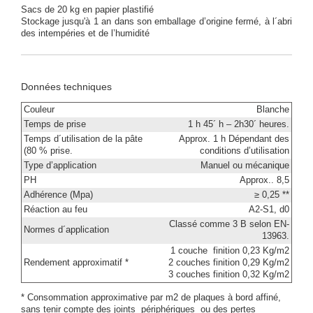
Sacs de 20 kg en papier plastifié
Stockage jusqu'à 1 an dans son emballage d’origine fermé, à l´abri
des intempéries et de l’humidité
Données techniques
Couleur
Blanche
Temps de prise
1 h 45´ h – 2h30´ heures.
Temps d´utilisation de la pâte
Approx. 1 h Dépendant des
(80 % prise.
conditions d’utilisation
Type d’application
Manuel ou mécanique
PH
Approx.. 8,5
Adhérence (Mpa)
≥ 0,25 **
Réaction au feu
A2-S1, d0
Classé comme 3 B selon EN-
Normes d´application
13963.
1 couche finition 0,23 Kg/m2
Rendement approximatif *
2 couches finition 0,29 Kg/m2
3 couches finition 0,32 Kg/m2
* Consommation approximative par m2 de plaques à bord affiné,
sans tenir compte des joints périphériques ou des pertes