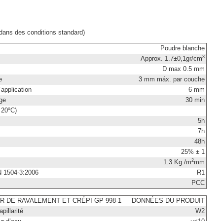
 dans des conditions standard)
Poudre blanche
3
Approx. 1.7±0,1gr/cm
D max 0.5 mm
e
3 mm máx. par couche
application
6 mm
ge
30 min
 20ºC)
5h
7h
e
48h
25% ± 1
2
1.3 Kg./m
mm
N 1504-3:2006
R1
PCC
 DE RAVALEMENT ET CRÉPI GP 998-1
DONNÉES DU PRODUIT
pillarité
W2