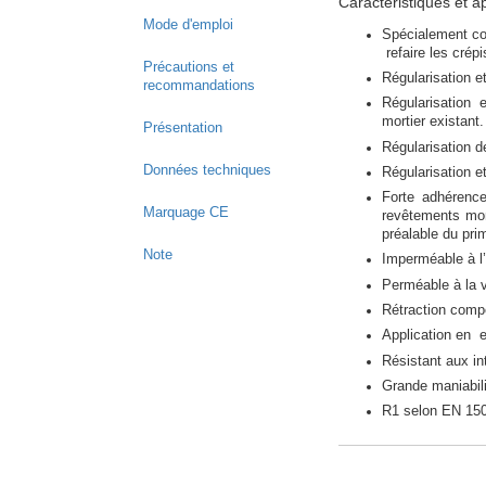
Caractéristiques et a
Mode d'emploi
Spécialement con
refaire les crépi
Précautions et
Régularisation 
recommandations
Régularisation
mortier existant.
Présentation
Régularisation d
Données techniques
Régularisation e
Forte adhérenc
Marquage CE
revêtements mon
préalable du pri
Note
Imperméable à l’
Perméable à la 
Rétraction compe
Application en ex
Résistant aux in
Grande maniabili
R1 selon EN 15