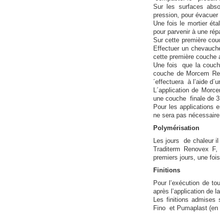
Sur les surfaces abs
pression, pour évacuer l
Une fois le mortier éta
pour parvenir à une répa
Sur cette première couc
Effectuer un chevauch
cette première couche 
Une fois que la couche
couche de Morcem Reno
´effectuera à l’aide d´u
L´application de Morce
une couche finale de 3
Pour les applications e
ne sera pas nécessaire
Polymérisation
Les jours de chaleur il
Traditerm Renovex F,
premiers jours, une fois 
Finitions
Pour l’exécution de to
après l’application de
Les finitions admis
Fino et Pumaplast (en i