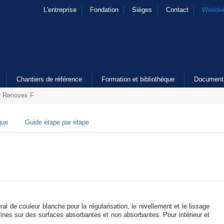
L'entreprise
Fondation
Sièges
Contact
Worldw
Chantiers de référence
Formation et bibliothèque
Document
 Renovex F
que
Guide étape par étape
ral de couleur blanche pour la régularisation, le nivellement et le lissage
 fines sur des surfaces absorbantes et non absorbantes. Pour intérieur et