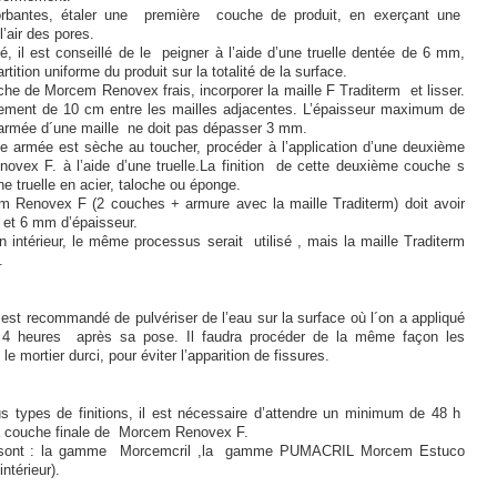
orbantes, étaler une première couche de produit, en exerçant une
’air des pores.
lé, il est conseillé de le peigner à l’aide d’une truelle dentée de 6 mm,
rtition uniforme du produit sur la totalité de la surface.
he de Morcem Renovex frais, incorporer la maille F Traditerm et lisser.
ement de 10 cm entre les mailles adjacentes. L’épaisseur maximum de
armée d´une maille ne doit pas dépasser 3 mm.
 armée est sèche au toucher, procéder à l’application d’une deuxième
vex F. à l’aide d’une truelle.La finition de cette deuxième couche s
ne truelle en acier, taloche ou éponge.
m Renovex F (2 couches + armure avec la maille Traditerm) doit avoir
 et 6 mm d’épaisseur.
n intérieur, le même processus serait utilisé , mais la maille Traditerm
.
 est recommandé de pulvériser de l’eau sur la surface où l´on a appliqué
 4 heures après sa pose. Il faudra procéder de la même façon les
le mortier durci, pour éviter l’apparition de fissures.
us types de finitions, il est nécessaire d’attendre un minimum de 48 h
 la couche finale de Morcem Renovex F.
es sont : la gamme Morcemcril ,la gamme PUMACRIL Morcem Estuco
ntérieur).