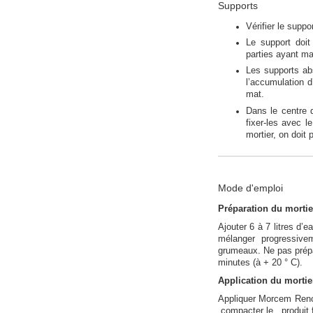
Supports
Vérifier le supp
Le support doit
parties ayant m
Les supports abs
l’accumulation d
mat.
Dans le centre 
fixer-les avec 
mortier, on doit
Mode d'emploi
Préparation du mortie
Ajouter 6 à 7 litres d’e
mélanger progressive
grumeaux. Ne pas prépar
minutes (à + 20 ° C).
Application du mortie
Appliquer Morcem Renove
compacter le produit 