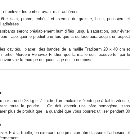
ort et enlever les parties ayant mal adhérées
 être sain, propre, cohésif et exempt de graisse, huile, poussière et
al adhérées
orbants seront préalablement humidifiés jusqu´à saturation. pour éviter
’eau , appliquer le produit une fois que la surface aura acquis un aspect
des cavités, placer des bandes de la maille Traditerm 20 x 40 cm et
le mortier Morcem Renovex F. Bien que la maille soit recouverte par le
 pouvoir voir la marque du quadrillage qui la compose.
r
au par sac de 25 kg et à l’aide d’un malaxeur électrique à faible vitesse,
ment toute la poudre. . On doit obtenir une pâte homogène, sans
er plus de produit que la quantité que vous pourrez utiliser pendant 30
r
x F à la truelle, en exerçant une pression afin d’assurer l’adhésion et
fermement.