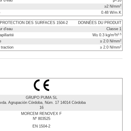
ur d’eau
µ<10
2
≥2 N/mm
e
0.48 W/m.K
PROTECTION DES SURFACES 1504-2
DONNÉES DU PRODUIT
ur d’eau
Classe 1
2
0.5
pillarité
W≤ 0.3 kg/m
h
2
e
≥ 2.0 N/mm
2
traction
≥ 2.0 N/mm
GRUPO PUMA SL
vda. Agrupación Córdoba, Núm. 17 14014 Córdoba
16
MORCEM RENOVEX F
Nº 803525
EN 1504-2