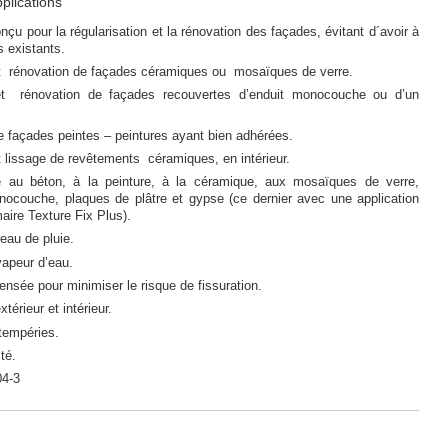
pplications
çu pour la régularisation et la rénovation des façades, évitant d´avoir à
s existants.
et rénovation de façades céramiques ou mosaïques de verre.
 et rénovation de façades recouvertes d’enduit monocouche ou d’un
e façades peintes – peintures ayant bien adhérées.
t lissage de revêtements céramiques, en intérieur.
e au béton, à la peinture, à la céramique, aux mosaïques de verre,
ocouche, plaques de plâtre et gypse (ce dernier avec une application
maire Texture Fix Plus).
eau de pluie.
vapeur d’eau.
nsée pour minimiser le risque de fissuration.
térieur et intérieur.
tempéries.
té.
04-3