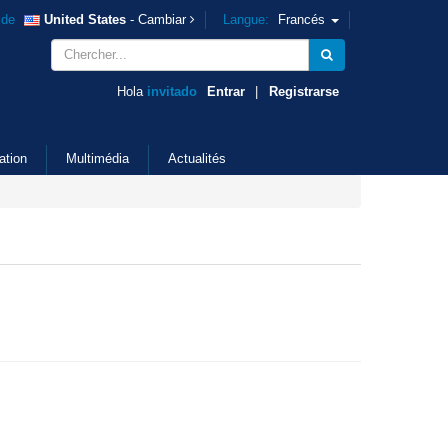
ide
United States
- Cambiar
Langue:
Francés
Hola
invitado
Entrar
|
Registrarse
ation
Multimédia
Actualités