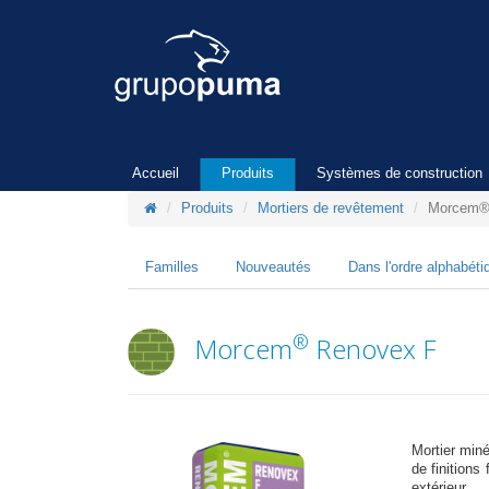
Accueil
Produits
Systèmes de construction
Produits
Mortiers de revêtement
Morcem®
Familles
Nouveautés
Dans l'ordre alphabéti
®
Morcem
Renovex F
Mortier miné
de finitions
extérieur.