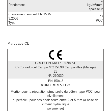
2
Rendement
kg./m²/mm
épaisseur
Classement suivant EN 1504-
R3
3:2006
PCC
Type
Marquage CE
GRUPO PUMA ESPAÑA SL
C) Conrado del Campo Nº2 29590 Campanillas (Málaga)
23
Nº: 210030
EN-1504-3
MORCEMREST C-5
Mortier pour la réparation structurelle du béton, type PCC, pour
nivellement
superficiel, pour des épaisseurs entre 2 et 5 mm (à base de
ciment hydraulique
polymérisé)