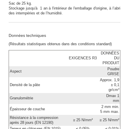
Sac de 25 kg.
Stockage jusqu'à 1 an à l'intérieur de l'emballage d'origine, à l’abri
des intempéries et de l’humidité.
Données techniques
(Résultats statistiques obtenus dans des conditions standard)
DONNÉES
EXIGENCES R3
DU
PRODUIT
Poudre
Aspect
GRISE
Approx. 1,9
Densité de la pâte
± 0,1
gr/cm³
Dmax 1
Granulométrie
mm
2 mm min.
Épaisseur de couche
5 mm max.
Résistance à la compression
≥ 25 N/mm²
≥ 25 N/mm²
après 28 jours (EN 12190)
Teneur en chlorures (EN 1015)
≤­ 0,05%
≤­ 0,01%