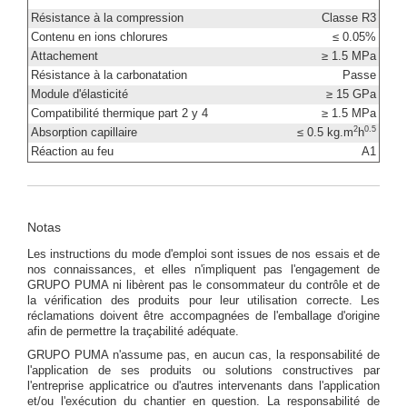
Résistance à la compression
Classe R3
Contenu en ions chlorures
≤ 0.05%
Attachement
≥ 1.5 MPa
Résistance à la carbonatation
Passe
Module d'élasticité
≥ 15 GPa
Compatibilité thermique part 2 y 4
≥ 1.5 MPa
2
0.5
Absorption capillaire
≤ 0.5 kg.m
h
Réaction au feu
A1
Notas
Les instructions du mode d'emploi sont issues de nos essais et de
nos connaissances, et elles n'impliquent pas l'engagement de
GRUPO PUMA ni libèrent pas le consommateur du contrôle et de
la vérification des produits pour leur utilisation correcte. Les
réclamations doivent être accompagnées de l'emballage d'origine
afin de permettre la traçabilité adéquate.
GRUPO PUMA n'assume pas, en aucun cas, la responsabilité de
l'application de ses produits ou solutions constructives par
l'entreprise applicatrice ou d'autres intervenants dans l'application
et/ou l'exécution du chantier en question. La responsabilité de