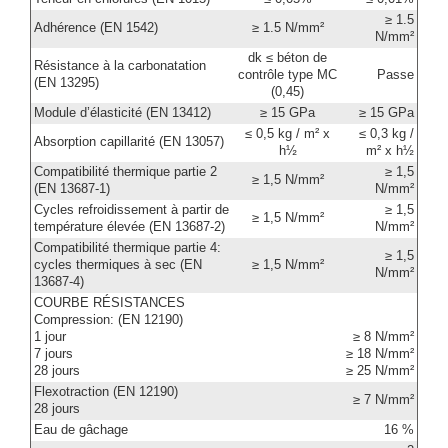
≥ 1.5
Adhérence (EN 1542)
≥ 1.5 N/mm²
N/mm²
dk ≤ béton de
Résistance à la carbonatation
contrôle type MC
Passe
(EN 13295)
(0,45)
Module d’élasticité (EN 13412)
≥ 15 GPa
≥ 15 GPa
≤ 0,5 kg / m² x
≤ 0,3 kg /
Absorption capillarité (EN 13057)
h½
m² x h½
Compatibilité thermique partie 2
≥ 1,5
≥ 1,5 N/mm²
(EN 13687-1)
N/mm²
Cycles refroidissement à partir de
≥ 1,5
≥ 1,5 N/mm²
température élevée (EN 13687-2)
N/mm²
Compatibilité thermique partie 4:
≥ 1,5
cycles thermiques à sec (EN
≥ 1,5 N/mm²
N/mm²
13687-4)
COURBE RÉSISTANCES
Compression: (EN 12190)
1 jour
≥ 8 N/mm²
7 jours
≥ 18 N/mm²
28 jours
≥ 25 N/mm²
Flexotraction (EN 12190)
≥ 7 N/mm²
28 jours
Eau de gâchage
16 %