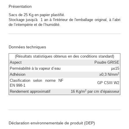
Présentation
Sacs de 25 Kg en papier plastifié.
Stockage jusqu'à 1 an à l'intérieur de l'emballage original, à l’abri
de l’intempérie et de l’humidité.
Données techniques
(Résultats statistiques obtenus en des conditions standard)
Aspect
Poudre GRISE
Perméabilité à la vapeur d´eau
µ≤15
2
Adhésion
≥0,3 N/mm
Clasification selon norme NF
GP CSIII W2
EN 998-1
2
Rendement approximatif
16 Kg/m
par cm d’épaisseur
Déclaration environnementale de produit (DEP)