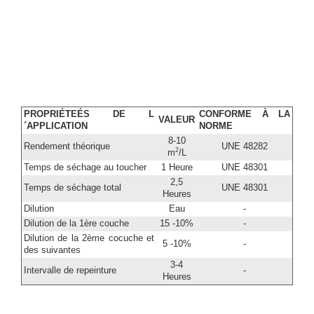
PROPRIÉTEÉS DE L
CONFORME À LA
VALEUR
´APPLICATION
NORME
8-10
Rendement théorique
UNE 48282
2
m
/L
Temps de séchage au toucher
1 Heure
UNE 48301
2,5
Temps de séchage total
UNE 48301
Heures
Dilution
Eau
-
Dilution de la 1ère couche
15 -10%
-
Dilution de la 2ème cocuche et
5 -10%
-
des suivantes
3-4
Intervalle de repeinture
-
Heures