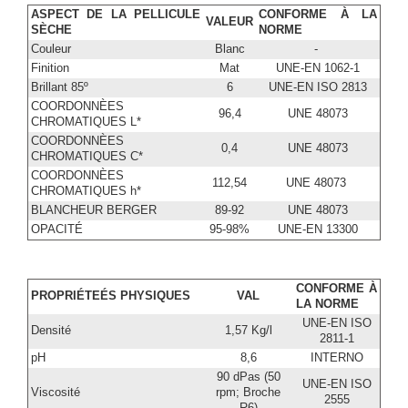
ASPECT DE LA PELLICULE
CONFORME À LA
VALEUR
SÈCHE
NORME
Couleur
Blanc
-
Finition
Mat
UNE-EN 1062-1
Brillant 85º
6
UNE-EN ISO 2813
COORDONNÈES
96,4
UNE 48073
CHROMATIQUES L*
COORDONNÈES
0,4
UNE 48073
CHROMATIQUES C*
COORDONNÈES
112,54
UNE 48073
CHROMATIQUES h*
BLANCHEUR BERGER
89-92
UNE 48073
OPACITÉ
95-98%
UNE-EN 13300
CONFORME À
PROPRIÉTEÉS PHYSIQUES
VAL
LA NORME
UNE-EN ISO
Densité
1,57 Kg/l
2811-1
pH
8,6
INTERNO
90 dPas (50
UNE-EN ISO
Viscosité
rpm; Broche
2555
R6)