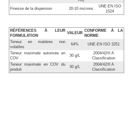
UNE-EN ISO
Finesse de la dispersion
20-10 microns
1524
RÉFÉRENCES À LEUR
CONFORME À LA
VALEUR
FORMULATION
NORME
Teneur en matières non
64%
UNE-EN ISO 3251
volatiles
Teneur maximale autorisée en
2004/42/II A
30 g/L
COV
Classification
Teneur maximale en COV du
2004/42/II A
30 g/L
produit
Classification