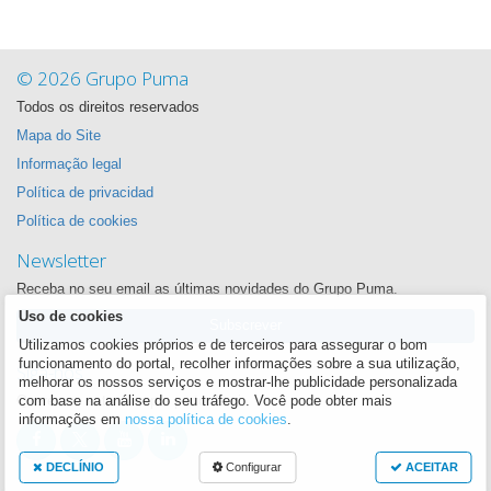
© 2026 Grupo Puma
Todos os direitos reservados
Mapa do Site
Informação legal
Política de privacidad
Política de cookies
Newsletter
Receba no seu email as últimas novidades do Grupo Puma.
Uso de cookies
Subscrever
Utilizamos cookies próprios e de terceiros para assegurar o bom
funcionamento do portal, recolher informações sobre a sua utilização,
Siga-nos
melhorar os nossos serviços e mostrar-lhe publicidade personalizada
Queremos estar sempre perto de si
com base na análise do seu tráfego. Você pode obter mais
informações em
nossa política de cookies
.
DECLÍNIO
Configurar
ACEITAR