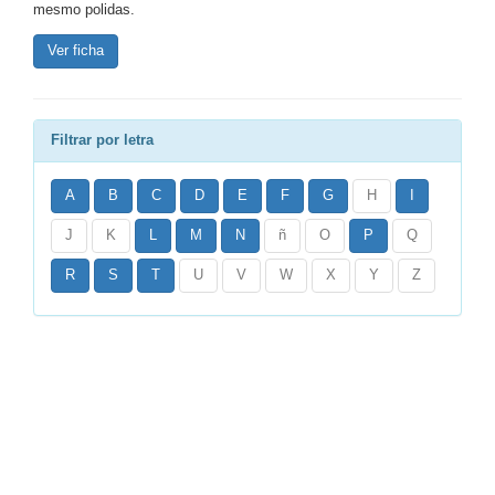
mesmo polidas.
Ver ficha
Filtrar por letra
A
B
C
D
E
F
G
H
I
J
K
L
M
N
ñ
O
P
Q
R
S
T
U
V
W
X
Y
Z