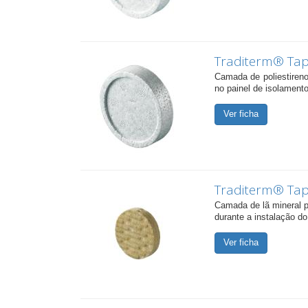
Traditerm® Tap
Camada de poliestireno
no painel de isolament
Ver ficha
Traditerm® Tap
Camada de lã mineral p
durante a instalação 
Ver ficha