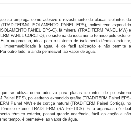
que se emprega como adesivo e revestimento de placas isolantes de
ido (TRADITERM® ISOLAMENTO PANEL EPS), poliestireno expandido
 ISOLAMENTO PANEL EPS-G), lã mineral (TRADITERM PANEL MW) e
ITERM PANEL CORCHO), no sistema de isolamento térmico pelo exterior
ta argamassa, ideal para o sistema de isolamento térmico exterior,
, impermeabilidade à agua, é de fácil aplicação e não permite a
or outro lado, é ainda permeável ao vapor de água.
que se utiliza como adesivo para placas isolantes de poliestireno
Painel EPS), poliestireno expandido grafite (TRADITERM Painel EPS-
TERM Painel MW) e de cortiça natural (TRADITERM Painel Cortiça), no
o térmico exterior TRADITERM (SATE/ETICS). Esta argamassa é ideal
ento térmico exterior, possui grande aderência, fácil aplicação e não
mo tempo, é permeável ao vapor de água.