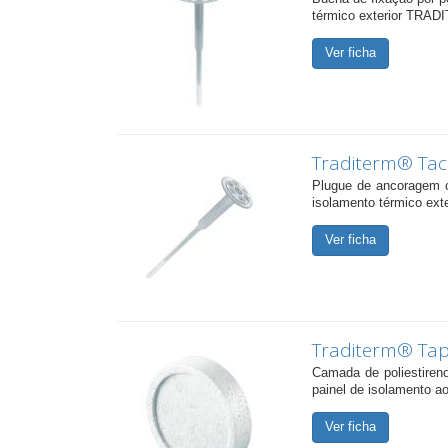
térmico exterior TRADI
Ver ficha
Traditerm® Tac
Plugue de ancoragem c
isolamento térmico ex
Ver ficha
Traditerm® Tap
Camada de poliestireno
painel de isolamento a
Ver ficha