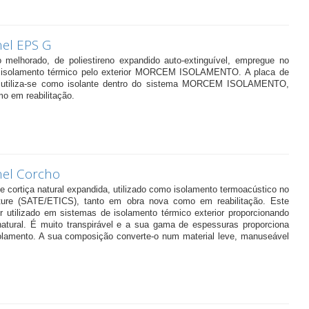
el EPS G
o melhorado, de poliestireno expandido auto-extinguível, empregue no
 isolamento térmico pelo exterior MORCEM ISOLAMENTO. A placa de
do utiliza-se como isolante dentro do sistema MORCEM ISOLAMENTO,
o em reabilitação.
el Corcho
e cortiça natural expandida, utilizado como isolamento termoacústico no
ture (SATE/ETICS), tanto em obra nova como em reabilitação. Este
r utilizado em sistemas de isolamento térmico exterior proporcionando
tural. É muito transpirável e a sua gama de espessuras proporciona
solamento. A sua composição converte-o num material leve, manuseável