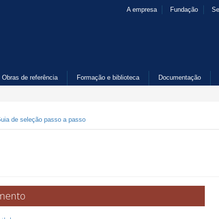
A empresa
Fundação
Se
Obras de referência
Formação e biblioteca
Documentação
uia de seleção passo a passo
amento