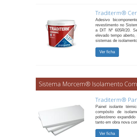
Traditerm® Ce
Adesivo bicomponent
revestimento no Sis
a DIT Nº 605R/20. Se
elevado tempo aberto, 
sistemas de isolamento
Ver ficha
Sistema Morcem® Isolamento Co
Traditerm® Pan
Painel isolante térmi
compósito de isola
poliestireno expandi
tanto em obra nova com
Ver ficha