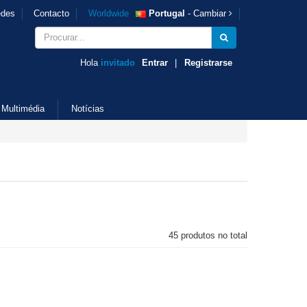
des
Contacto
Worldwide
Portugal
- Cambiar
Hola
invitado
Entrar
|
Registrarse
Multimédia
Notícias
45 produtos no total