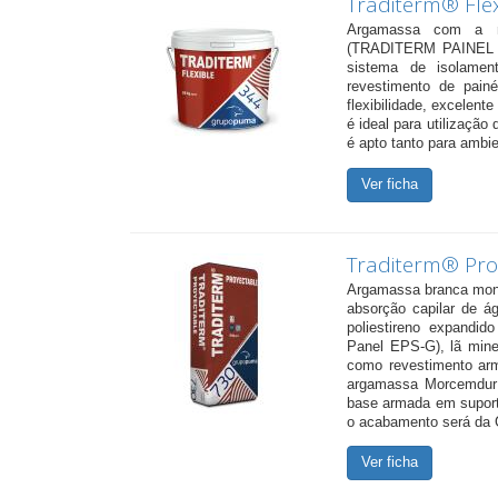
Traditerm® Flex
Argamassa com a máx
(TRADITERM PAINEL
sistema de isolame
revestimento de pain
flexibilidade, excelen
é ideal para utilização
é apto tanto para ambie
Ver ficha
Traditerm® Pro
Argamassa branca mono
absorção capilar de á
poliestireno expandido
Panel EPS-G), lã miner
como revestimento ar
argamassa Morcemdur 
base armada em suport
o acabamento será da 
Ver ficha