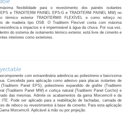
ible
ima flexibilidade para o revestimento dos painéis isolantes
 EPS e TRADITERM PAINEL EPS-G e TRADITERM PAINEL MW) no
nto térmico exterior TRADITERM® FLEXÍVEL e como reforço no
éis de madeira tipo OSB. O Traditerm Flexível conta com máxima
te resistência a impactos e é impermeável à água da chuva. Por sua vez,
 dentro do sistema de isolamento térmico exterior, está livre de cimento e
ntes interiores como exteriores.
yectable
componente com extraordinária aderência ao poliestireno e baixíssima
gua. Concebida para aplicação como adesivo para placas isolantes de
 (Traditerm Panel EPS), poliestireno expandido de grafite (Traditerm
al (Traditerm Panel MW) e cortiça natural (Traditerm Panel Corcho) e
mado das mesmas. Admite os acabamentos da gama Morcemcril e da
ITE. Pode ser aplicado para a reabilitação de fachadas, camada de
es de reboco ou revestimentos à base de cimento. Para esta aplicação
Gama Morcemcril. Aplicável à mão ou por projeção.