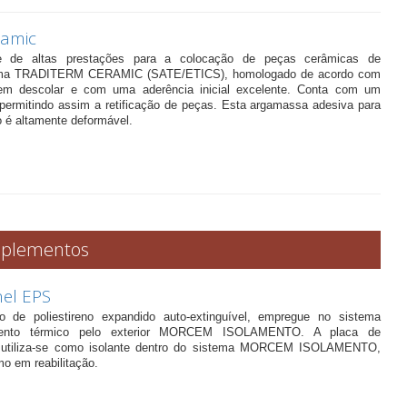
ramic
e de altas prestações para a colocação de peças cerâmicas de
tema TRADITERM CERAMIC (SATE/ETICS), homologado de acordo com
m descolar e com uma aderência inicial excelente. Conta com um
permitindo assim a retificação de peças. Esta argamassa adesiva para
 é altamente deformável.
mplementos
el EPS
co de poliestireno expandido auto-extinguível, empregue no sistema
mento térmico pelo exterior MORCEM ISOLAMENTO. A placa de
do utiliza-se como isolante dentro do sistema MORCEM ISOLAMENTO,
o em reabilitação.