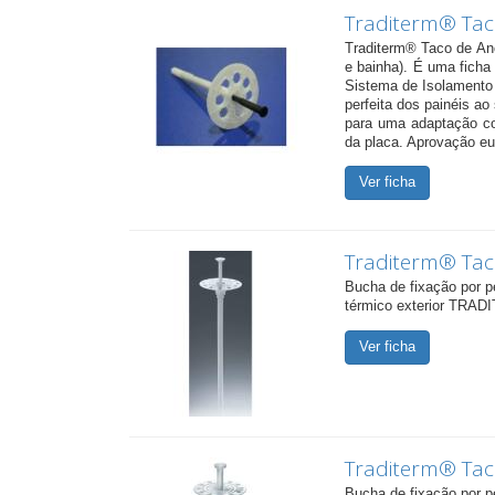
Traditerm® Tac
Traditerm® Taco de Ancl
e bainha). É uma ficha 
Sistema de Isolamento
perfeita dos painéis a
para uma adaptação co
da placa. Aprovação e
Ver ficha
Traditerm® Tac
Bucha de fixação por p
térmico exterior TRADI
Ver ficha
Traditerm® Tac
Bucha de fixação por p