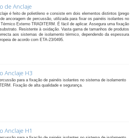
o de Anclaje
aje é feito de polietileno e consiste em dois elementos distintos (prego
de ancoragem de percussão, utilizada para fixar os painéis isolantes no
 Térmico Externo TRADITERM. É fácil de aplicar. Assegura uma fixação
o substrato. Resistente à oxidação. Vasta gama de tamanhos de produtos
rrecta aos sistemas de isolamento térmico, dependendo da espessura
uropeia de acordo com ETA-23/0495.
o Anclaje H3
ercussão para a fixação de painéis isolantes no sistema de isolamento
TERM. Fixação de alta qualidade e segurança.
o Anclaje H1
ercussão para a fixação de painéis isolantes no sistema de isolamento