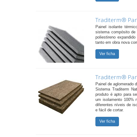
Traditerm® Pan
Painel isolante térmic
sistema compósito de
poliestireno expandi
tanto em obra nova com
Ver ficha
Traditerm® Pan
Painel de aglomerado d
Sistema Traditerm Na
produto é apto para se
um isolamento 100% na
diferentes níveis de i
e fácil de cortar.
Ver ficha