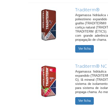
Traditerm®
Argamassa hidráulica 
poliestireno expand
grafite (TRADITERM®
cortiça natural (TRAD
TRADITERM (ETICS). Es
com grande aderência
propagação de chama. P
Ver ficha
Traditerm® NC
Argamassa hidráulica 
expandido (TRADITERM 
G), lã mineral (TRADI
sistema de isolament
para sistema de isolam
propaga chama. Ao mes
Ver ficha