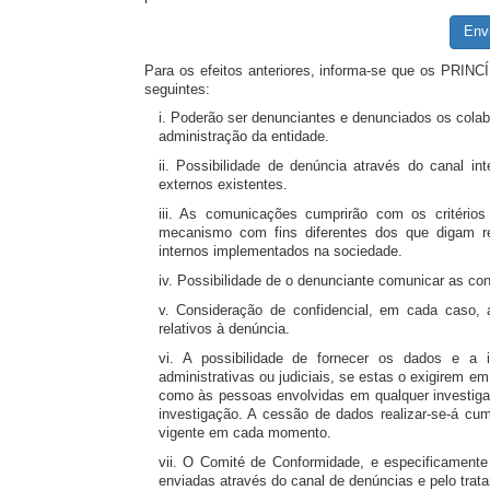
Env
Para os efeitos anteriores, informa-se que os PRIN
seguintes:
i. Poderão ser denunciantes e denunciados os colab
administração da entidade.
ii. Possibilidade de denúncia através do canal i
externos existentes.
iii. As comunicações cumprirão com os critérios
mecanismo com fins diferentes dos que digam re
internos implementados na sociedade.
iv. Possibilidade de o denunciante comunicar as co
v. Consideração de confidencial, em cada caso,
relativos à denúncia.
vi. A possibilidade de fornecer os dados e a 
administrativas ou judiciais, se estas o exigirem e
como às pessoas envolvidas em qualquer investiga
investigação. A cessão de dados realizar-se-á cu
vigente em cada momento.
vii. O Comité de Conformidade, e especificament
enviadas através do canal de denúncias e pelo trat