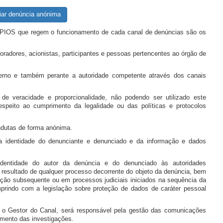
iar denúncia anónima
CÍPIOS que regem o funcionamento de cada canal de denúncias são os
oradores, acionistas, participantes e pessoas pertencentes ao órgão de
nterno e também perante a autoridade competente através dos canais
 de veracidade e proporcionalidade, não podendo ser utilizado este
speito ao cumprimento da legalidade ou das políticas e protocolos
ndutas de forma anónima.
 a identidade do denunciante e denunciado e da informação e dados
identidade do autor da denúncia e do denunciado às autoridades
m resultado de qualquer processo decorrente do objeto da denúncia, bem
ção subsequente ou em processos judiciais iniciados na sequência da
mprindo com a legislação sobre proteção de dados de caráter pessoal
e o Gestor do Canal, será responsável pela gestão das comunicações
amento das investigações.