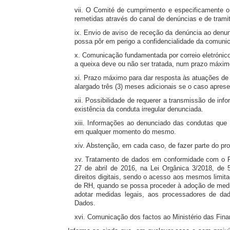
vii. O Comité de cumprimento e especificamente o
remetidas através do canal de denúncias e de tramit
ix. Envio de aviso de receção da denúncia ao denun
possa pôr em perigo a confidencialidade da comuni
x. Comunicação fundamentada por correio eletrónic
a queixa deve ou não ser tratada, num prazo máximo
xi. Prazo máximo para dar resposta às atuações de
alargado três (3) meses adicionais se o caso apres
xii. Possibilidade de requerer a transmissão de in
existência da conduta irregular denunciada.
xiii. Informações ao denunciado das condutas que 
em qualquer momento do mesmo.
xiv. Abstenção, em cada caso, de fazer parte do pro
xv. Tratamento de dados em conformidade com o 
27 de abril de 2016, na Lei Orgânica 3/2018, de
direitos digitais, sendo o acesso aos mesmos limi
de RH, quando se possa proceder à adoção de medid
adotar medidas legais, aos processadores de d
Dados.
xvi. Comunicação dos factos ao Ministério das Fina