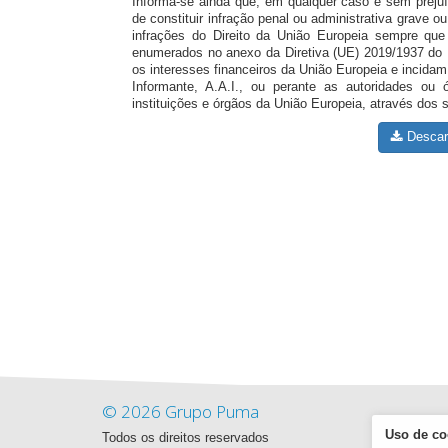
Informa-se ainda que, em qualquer caso e sem preju
de constituir infração penal ou administrativa grave
infrações do Direito da União Europeia sempre qu
enumerados no anexo da Diretiva (UE) 2019/1937 do 
os interesses financeiros da União Europeia e incidam
Informante, A.A.I., ou perante as autoridades ou
instituições e órgãos da União Europeia, através dos s
Descar
© 2026 Grupo Puma
Uso de co
Todos os direitos reservados