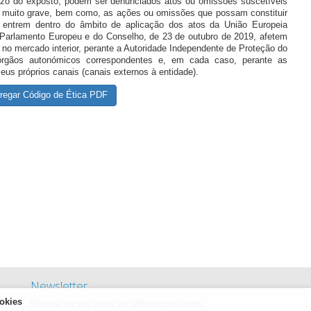
ízo do exposto, podem ser denunciados atos ou omissões suscetíveis
 ou muito grave, bem como, as ações ou omissões que possam constituir
e entrem dentro do âmbito de aplicação dos atos da União Europeia
Parlamento Europeu e do Conselho, de 23 de outubro de 2019, afetem
 no mercado interior, perante a Autoridade Independente de Proteção do
 órgãos autonómicos correspondentes e, em cada caso, perante as
eus próprios canais (canais externos à entidade).
regar Código de Ética PDF
Newsletter
okies
Receba no seu email as últimas novidades