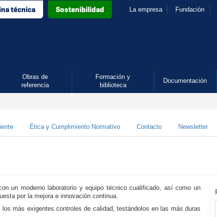
ina técnica
Sostenibilidad
La empresa
Fundación
Obras de
Formación y
Documentación
referencia
biblioteca
iente
Ética y Cumplimiento Normativo
Contacto
Newsletter
on un moderno laboratorio y equipo técnico cualificado, así como un
puesta por la mejora e innovación continua.
 los más exigentes controles de calidad, testándolos en las más duras