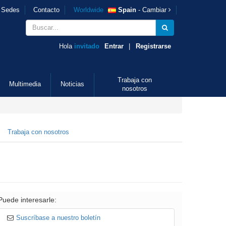
Sedes
Contacto
Worldwide
Spain
- Cambiar
Hola
invitado
Entrar
|
Registrarse
Trabaja con
Multimedia
Noticias
nosotros
Trabaja con nosotros
Puede interesarle:
Suscríbase a nuestro boletín