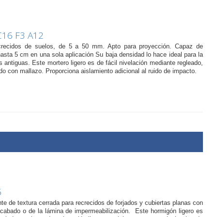
C16 F3 A12
ecrecidos de suelos, de 5 a 50 mm. Apto para proyección. Capaz de
asta 5 cm en una sola aplicación Su baja densidad lo hace ideal para la
as antiguas. Este mortero ligero es de fácil nivelación mediante regleado,
o con mallazo. Proporciona aislamiento adicional al ruido de impacto.
6
nte de textura cerrada para recrecidos de forjados y cubiertas planas con
 acabado o de la lámina de impermeabilización. Este hormigón ligero es