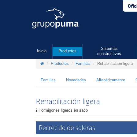
Ofic
Sistemas
Inicio
Productos
constructivos
Productos
Familias
Rehabilitación ligera
Familias
Novedades
Alfabéticamente
Rehabilitación ligera
Hormigones ligeros en saco
Recrecido de soleras