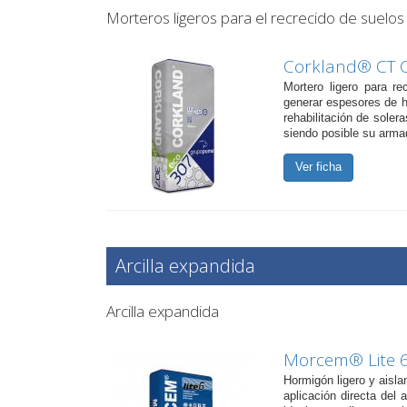
Morteros ligeros para el recrecido de suelos
Corkland® CT 
Mortero ligero para r
generar espesores de h
rehabilitación de soler
siendo posible su armad
Ver ficha
Arcilla expandida
Arcilla expandida
Morcem® Lite 
Hormigón ligero y aisla
aplicación directa del