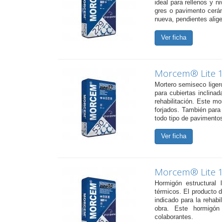
ideal para rellenos y n
gres o pavimento cerámi
nueva, pendientes alig
Ver ficha
Morcem® Lite 
Mortero semiseco ligero
para cubiertas inclinad
rehabilitación. Este 
forjados. También para 
todo tipo de pavimento
Ver ficha
Morcem® Lite 
Hormigón estructural 
térmicos. El producto d
indicado para la rehabi
obra. Este hormigón 
colaborantes.