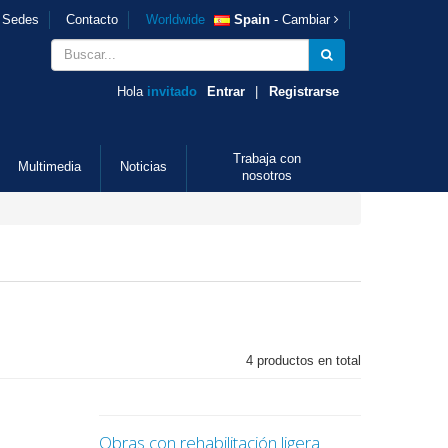
Sedes
Contacto
Worldwide
Spain
- Cambiar
Hola
invitado
Entrar
|
Registrarse
Trabaja con
Multimedia
Noticias
nosotros
4 productos en total
Obras con rehabilitación ligera