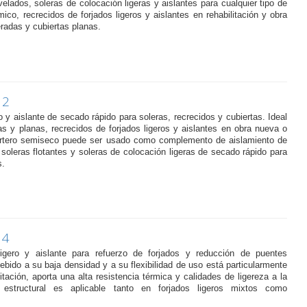
ivelados, soleras de colocación ligeras y aislantes para cualquier tipo de
co, recrecidos de forjados ligeros y aislantes en rehabilitación y obra
eradas y cubiertas planas.
12
 y aislante de secado rápido para soleras, recrecidos y cubiertas. Ideal
as y planas, recrecidos de forjados ligeros y aislantes en obra nueva o
mortero semiseco puede ser usado como complemento de aislamiento de
soleras flotantes y soleras de colocación ligeras de secado rápido para
s.
14
ligero y aislante para refuerzo de forjados y reducción de puentes
ebido a su baja densidad y a su flexibilidad de uso está particularmente
litación, aporta una alta resistencia térmica y calidades de ligereza a la
estructural es aplicable tanto en forjados ligeros mixtos como