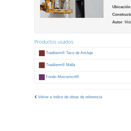
Ubicación
Construct
Autor
: Mdo
Productos usados
Traditerm® Taco de Anclaje
Traditerm® Malla
Fondo Morcemcril®
Volver a índice de obras de referencia