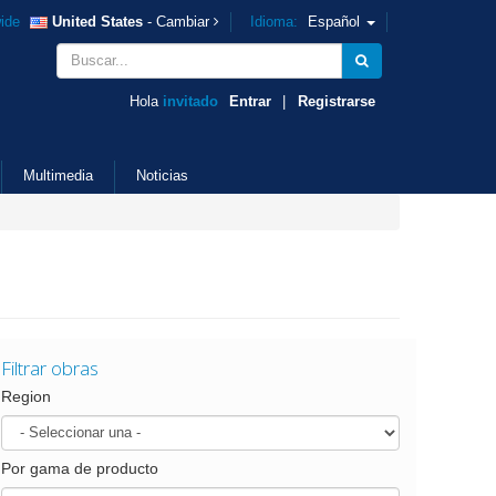
ide
United States
- Cambiar
Idioma:
Español
Hola
invitado
Entrar
|
Registrarse
Multimedia
Noticias
Filtrar obras
Region
Por gama de producto