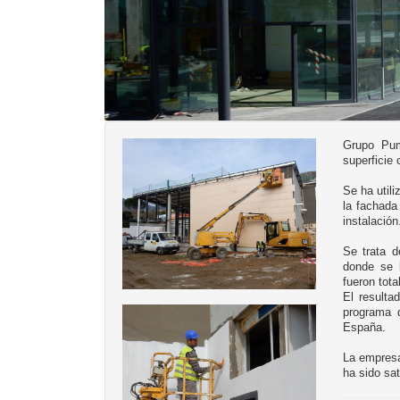
Grupo Pum
superficie
Se ha utili
la fachada
instalación
Se trata d
donde se 
fueron tot
El resulta
programa 
España.
La empresa
ha sido sat