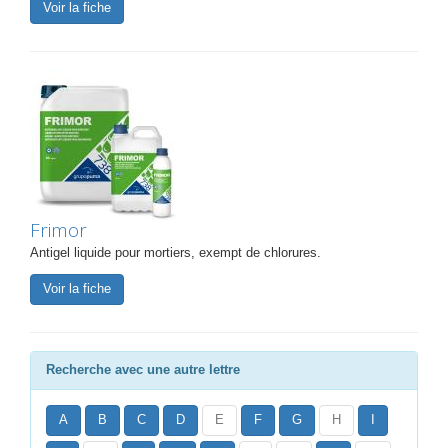
Voir la fiche
Frimor
Antigel liquide pour mortiers, exempt de chlorures.
Voir la fiche
Recherche avec une autre lettre
A
B
C
D
E
F
G
H
I