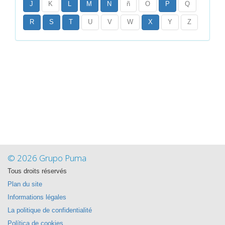
J
K
L
M
N
ñ
O
P
Q
R
S
T
U
V
W
X
Y
Z
© 2026 Grupo Puma
Tous droits réservés
Plan du site
Informations légales
La politique de confidentialité
Política de cookies