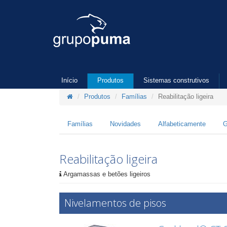
Início
Produtos
Sistemas construtivos
Produtos
Famílias
Reabilitação ligeira
Famílias
Novidades
Alfabeticamente
G
Reabilitação ligeira
Argamassas e betões ligeiros
Nivelamentos de pisos