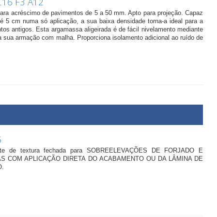
C16 F3 A12
para acréscimo de pavimentos de 5 a 50 mm. Apto para projeção. Capaz
é 5 cm numa só aplicação, a sua baixa densidade torna-a ideal para a
ntos antigos. Esta argamassa aligeirada é de fácil nivelamento mediante
a sua armação com malha. Proporciona isolamento adicional ao ruído de
6
olante de textura fechada para SOBREELEVAÇÕES DE FORJADO E
S COM APLICAÇÃO DIRETA DO ACABAMENTO OU DA LÂMINA DE
.