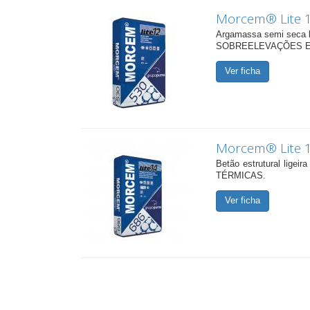
Morcem® Lite 
Argamassa semi seca l
SOBREELEVAÇÕES E
Ver ficha
Morcem® Lite 
Betão estrutural li
TÉRMICAS.
Ver ficha