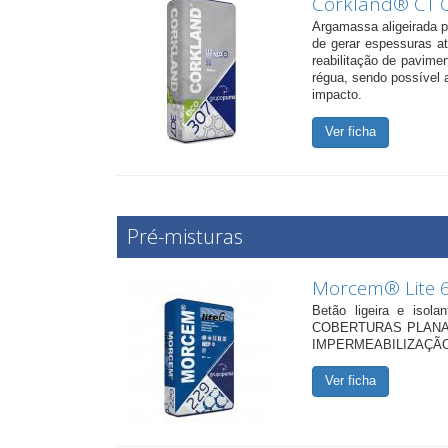
Corkland® CT 
Argamassa aligeirada 
de gerar espessuras at
reabilitação de pavime
régua, sendo possível 
impacto.
Ver ficha
Pré-misturas
Morcem® Lite 
Betão ligeira e is
COBERTURAS PLANA
IMPERMEABILIZAÇÃO
Ver ficha