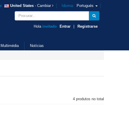
e
United States
- Cambiar
Idioma:
Portugués
Hola
invitado
Entrar
|
Registrarse
Multimédia
Notícias
4 produtos no total