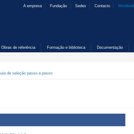
A empresa
Fundação
Sedes
Contacto
Worldwid
Obras de referência
Formação e biblioteca
Documentação
uia de seleção passo a passo