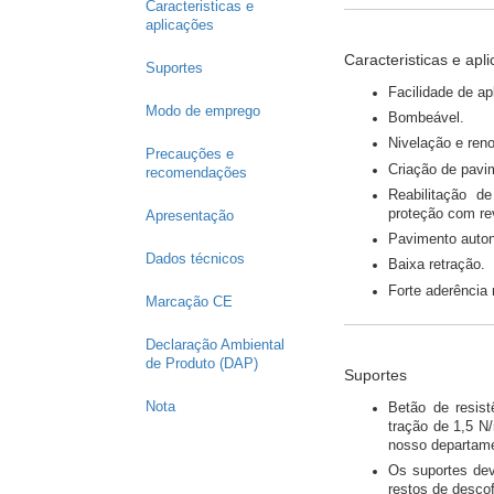
Caracteristicas e
aplicações
Caracteristicas e apl
Suportes
Facilidade de a
Modo de emprego
Bombeável.
Nivelação e reno
Precauções e
Criação de pavi
recomendações
Reabilitação d
proteção com re
Apresentação
Pavimento autoni
Dados técnicos
Baixa retração.
Forte aderência
Marcação CE
Declaração Ambiental
de Produto (DAP)
Suportes
Nota
Betão de resis
tração de 1,5 
nosso departame
Os suportes dev
restos de descof