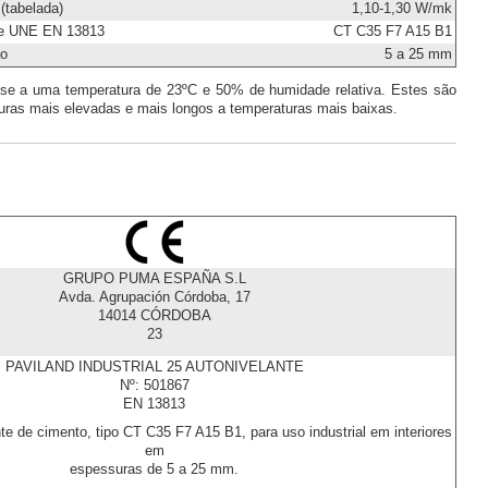
(tabelada)
1,10-1,30 W/mk
me UNE EN 13813
CT C35 F7 A15 B1
ão
5 a 25 mm
-se a uma temperatura de 23ºC e 50% de humidade relativa. Estes são
uras mais elevadas e mais longos a temperaturas mais baixas.
GRUPO PUMA ESPAÑA S.L
Avda. Agrupación Córdoba, 17
14014 CÓRDOBA
23
PAVILAND INDUSTRIAL 25 AUTONIVELANTE
Nº: 501867
EN 13813
e de cimento, tipo CT C35 F7 A15 B1, para uso industrial em interiores
em
espessuras de 5 a 25 mm.