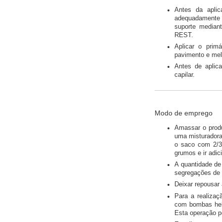
Antes da apl
adequadamente 
suporte media
REST.
Aplicar o prim
pavimento e mel
Antes de aplic
capilar.
Modo de emprego
Amassar o prod
uma misturadora
o saco com 2/3
grumos e ir adic
A quantidade de
segregações de 
Deixar repousar
Para a realiza
com bombas heli
Esta operação p