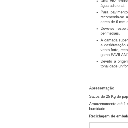
Uma vez amassa
água adicional.
Para pavimento
recomenda-se a 
cerca de 6 mm 
Deve-se respeit
perimetrais.
A camada superf
a desidratação
vento forte, rec
gama PAVILAN
Devido à origem
tonalidade unif
Apresentação
Sacos de 25 Kg de pape
Armazenamento até 1 an
humidade.
Reciclagem de embal