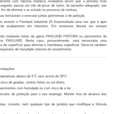
lmente com talocha metálica niveladora assim que o primário tiver
seguida, passar um rolo de picos de nylon, do tamanho adequado, nas
 fim de eliminar o ar ocluído no processo de mistura.
tas estruturais e executar juntas perimetrais e de partição.
o revestir o Paviland Industrial 25 Autonivelante uma vez que é apto
e acabamento em interiores. Em exteriores deverá ser sempre
tido mediante tintas da gama PAVILAND PINTURA ou pavimentos de
ma PAVILAND. Neste caso, provavelmente, será necessária uma
ia da superfície para eliminar a membrana superficial. Deve-se também
 requisitos de humidade máxima do revestimento.
endações
emperaturas abaixo de 5°C nem acima de 30°C.
risco de geadas, ventos fortes ou sol direto.
pavimentos com humidade ou com risco de a ter.
e óculos de proteção para o seu emprego. Manter fora do alcance das
reia, cimento, nem qualquer tipo de produto que modifique a fórmula