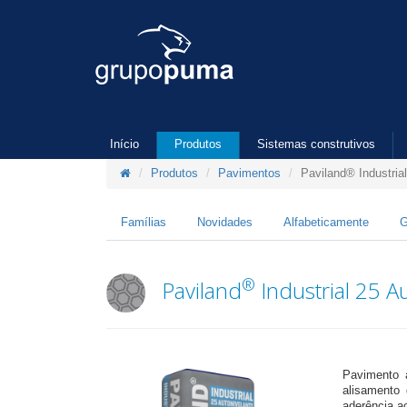
Início
Produtos
Sistemas construtivos
Produtos
Pavimentos
Paviland® Industria
Famílias
Novidades
Alfabeticamente
G
®
Paviland
Industrial 25 A
Pavimento 
alisamento 
aderência a