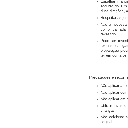
Espalhar manua
endurecido. Em 
duas direções, a
Respeitar as jun
Não é necessári
como camada d
revestido.
Pode ser reves
resinas da ga
preparação prév
ter em conta os
Precauções e recom
Não aplicar a t
Não aplicar com 
Não aplicar em 
Utilizar luvas 
crianças.
Não adicionar a
original.