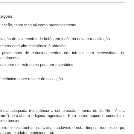
icações
plicação, tanto manual como mecanicamente.
vação de pavimentos de betão em indústria nova e reabilitação.
mentos com alta resistência à abrasão.
e pavimentos de estacionamentos em interior sem necessidade de
vestimento.
velante em exteriores para ser revestidos.
 mecânica sobre a base de aplicação.
2
tência adequada (resistência a compressão mínima de 25 N/mm
e a
2
N/mm
) poro aberto e ligeira rugosidade. Para outros suportes consultar o
nto técnico.
em ser resistentes, estáveis, saudáveis e estar limpos, isentos de pó,
rantes, produtos orgânicos, etc.