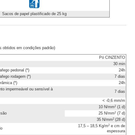
Sacos de papel plastificado de 25 kg
os obtidos em condições padrão)
Pó CINZENTO
30 min
afego pedonal (*)
24h
afego rodagem (*)
7 dias
râmica (*)
24h
to impermeável ou sensível à
7 dias
< -0,6 mm/m
2
10 N/mm
(1 d)
2
ssão
25 N/mm
(7 d)
2
35 N/mm
(28 d)
2
17,5 – 18,5 Kg/m
e cm de
do
espessura