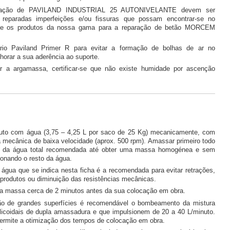
icação de PAVILAND INDUSTRIAL 25 AUTONIVELANTE devem ser
reparadas imperfeições e/ou fissuras que possam encontrar-se no
nte os produtos da nossa gama para a reparação de betão MORCEM
ário Paviland Primer R para evitar a formação de bolhas de ar no
horar a sua aderência ao suporte.
ar a argamassa, certificar-se que não existe humidade por ascenção
uto com água (3,75 – 4,25 L por saco de 25 Kg) mecanicamente, com
 mecânica de baixa velocidade (aprox. 500 rpm). Amassar primeiro todo
 da água total recomendada até obter uma massa homogénea e sem
ionando o resto da água.
 água que se indica nesta ficha é a recomendada para evitar retrações,
produtos ou diminuição das resistências mecânicas.
 a massa cerca de 2 minutos antes da sua colocação em obra.
ção de grandes superfícies é recomendável o bombeamento da mistura
coidais de dupla amassadura e que impulsionem de 20 a 40 L/minuto.
ermite a otimização dos tempos de colocação em obra.