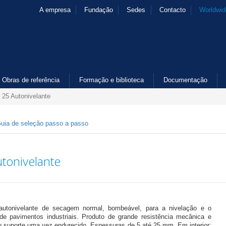
A empresa
Fundação
Sedes
Contacto
Worldwid
Obras de referência
Formação e biblioteca
Documentação
l 25 Autonivelante
uia de seleção passo a passo
utonivelante
autonivelante de secagem normal, bombeável, para a nivelação e o
de pavimentos industriais. Produto de grande resistência mecânica e
o suporte uma vez endurecido. Espessuras de 5 até 25 mm. Em interior: