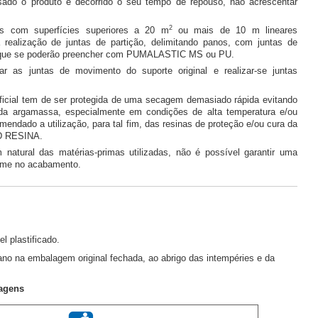
do o produto e decorrido o seu tempo de repouso, não acrescentar
2
s com superfícies superiores a 20 m
ou mais de 10 m lineares
realização de juntas de partição, delimitando panos, com juntas de
que se poderão preencher com PUMALASTIC MS ou PU.
ar as juntas de movimento do suporte original e realizar-se juntas
icial tem de ser protegida de uma secagem demasiado rápida evitando
 da argamassa, especialmente em condições de alta temperatura e/ou
omendado a utilização, para tal fim, das resinas de proteção e/ou cura da
D RESINA.
 natural das matérias-primas utilizadas, não é possível garantir uma
orme no acabamento.
l plastificado.
o na embalagem original fechada, ao abrigo das intempéries e da
agens