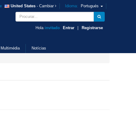
e
United States
- Cambiar
Idioma:
Portugués
Hola
invitado
Entrar
|
Registrarse
Multimédia
Notícias