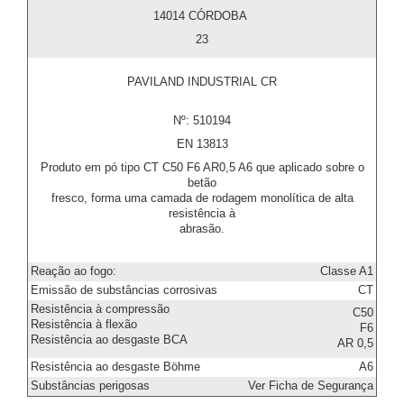
14014 CÓRDOBA
23
PAVILAND INDUSTRIAL CR
Nº: 510194
EN 13813
Produto em pó tipo CT C50 F6 AR0,5 A6 que aplicado sobre o
betão
fresco, forma uma camada de rodagem monolítica de alta
resistência à
abrasão.
Reação ao fogo:
Classe A1
Emissão de substâncias corrosivas
CT
Resistência à compressão
C50
Resistência à flexão
F6
Resistência ao desgaste BCA
AR 0,5
Resistência ao desgaste Böhme
A6
Substâncias perigosas
Ver Ficha de Segurança