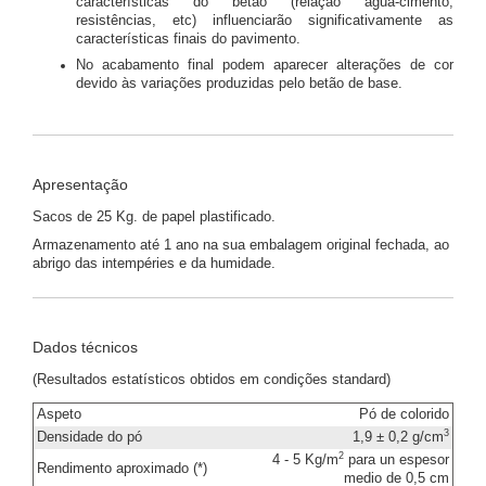
características do betão (relação água-cimento,
resistências, etc) influenciarão significativamente as
características finais do pavimento.
No acabamento final podem aparecer alterações de cor
devido às variações produzidas pelo betão de base.
Apresentação
Sacos de 25 Kg. de papel plastificado.
Armazenamento até 1 ano na sua embalagem original fechada, ao
abrigo das intempéries e da humidade.
Dados técnicos
(Resultados estatísticos obtidos em condições standard)
Aspeto
Pó de colorido
3
Densidade do pó
1,9 ± 0,2 g/cm
2
4 - 5 Kg/m
para un espesor
Rendimento aproximado (*)
medio de 0,5 cm