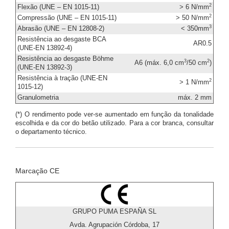
2
Flexão (UNE – EN 1015-11)
> 6 N/mm
2
Compressão (UNE – EN 1015-11)
> 50 N/mm
3
Abrasão (UNE – EN 12808-2)
< 350mm
Resistência ao desgaste BCA
AR0.5
(UNE-EN 13892-4)
Resistência ao desgaste Böhme
3
2
A6 (máx. 6,0 cm
/50 cm
)
(UNE-EN 13892-3)
Resistência à tração (UNE-EN
2
> 1 N/mm
1015-12)
Granulometria
máx. 2 mm
(*) O rendimento pode ver-se aumentado em função da tonalidade
escolhida e da cor do betão utilizado. Para a cor branca, consultar
o departamento técnico.
Marcação CE
GRUPO PUMA ESPAÑA SL
Avda. Agrupación Córdoba, 17