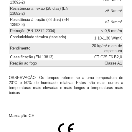
13892-2)
Resistência à flexão (28 dias) (EN
>6 N/mm²
13892-2)
Resistência à tração (28 dias) (EN
>2 N/mm²
13892-8)
Retração (EN 13872:2004)
< 0,5 mm/m
Condutividade térmica (tabelada)
1,10-1,30 W/mK
20 kg/m² e cm de
Rendimento
espessura
Classificação (EN 13813)
CT C25 F6 B2,0
Reação ao fogo
Classe A1
OBSERVAÇÃO: Os tempos referem-se a uma temperatura de
23°C e 50% de humidade relativa. Estes são mais curtos a
temperaturas mais elevadas e mais longos a temperaturas mais
baixas.
Marcação CE