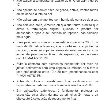
Não aplicar a temperaturas abaixo de 5 °C ou acima de 30
°C.
Não aplique se houver risco de geada, chuva, ventos fortes
ou incidência direta do sol.
Não aplicar em pavimentos com humidade ou risco de a ter.
Não adicione areia, cimento ou qualquer outro produto que
altere a formulação original. Quando o produto for
amassado e após o seu período de repouso, não adicione
mais água.
Para pavimentos com uma superfície superior a 20 m² ou
mais de 10 metros lineares, é aconselhável fazer juntas de
partição, delimitando panos sensivelmente quadrados com
juntas de pelo menos 6 mm de espessura, enchendo-as
com PUMALASTIC PU.
Evite o contacto com elementos perimetrais por meio de
juntas perimetrais com uma espessura mínima de 6 mm e
uma profundidade entre 10 e 30 mm, preenchendo-os com
PUMALASTIC PU.
Antes de colocar o revestimento final, verifique com um
higrómetro de carboneto se a humidade residual é < 3%.
Em aplicações exteriores, é fundamental proteger da
exposição solar direta durante as primeiras 24 horas e da
chuva até à colocação do revestimento final.