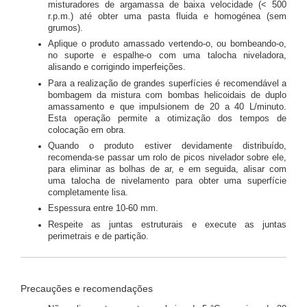
misturadores de argamassa de baixa velocidade (< 500
r.p.m.) até obter uma pasta fluida e homogénea (sem
grumos).
Aplique o produto amassado vertendo-o, ou bombeando-o,
no suporte e espalhe-o com uma talocha niveladora,
alisando e corrigindo imperfeições.
Para a realização de grandes superfícies é recomendável a
bombagem da mistura com bombas helicoidais de duplo
amassamento e que impulsionem de 20 a 40 L/minuto.
Esta operação permite a otimização dos tempos de
colocação em obra.
Quando o produto estiver devidamente distribuído,
recomenda-se passar um rolo de picos nivelador sobre ele,
para eliminar as bolhas de ar, e em seguida, alisar com
uma talocha de nivelamento para obter uma superfície
completamente lisa.
Espessura entre 10-60 mm.
Respeite as juntas estruturais e execute as juntas
perimetrais e de partição.
Precauções e recomendações