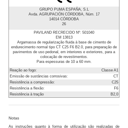
GRUPO PUMA ESPAÑA, S.L
Avda. AGRUPACIÓN CÓRDOBA, Núm. 17
14014 CÓRDOBA
26
PAVILAND RECRECIDO Nº: 501040
EM 13813
Argamassa de regularização fluida à base de cimento de
endurecimento normal tipo CT C25 F6 B2.0, para preparação de
pavimentos de uso pedonal, em interiores e exteriores, para a
colocação de revestimentos.
Para espessuras de 10 a 60 mm.
Reação ao fogo:
Classe A1
Emissão de sustâncias corrosivas:
CT
Resistência a compressão:
C25
Resistência a flexão:
F6
Resistência à tração
B2,0
Notas
As instruções quanto à forma de utilização são realizadas de