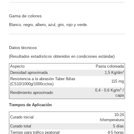
Gama de colores
Blanco, negro, albero, azul, gris, rojo y verde.
Datos técnicos
(Resultados estadísticos obtenidos en condiciones estándar)
Aspecto
Pasta coloreada
Densidad aproximada
1,5 Kg/dm³
Resistencia a la abrasión Taber 8días
115 mg
(CS10/1000g/1000ciclos)
2
0,4 - 0,6 Kg/m
/
Rendimiento aproximado
capa
Tiempos de Aplicación
10-24
Curado inicial
h/temperatura
Curado total
5 días
Tiempo para tráfico peatonal
4-5 horas