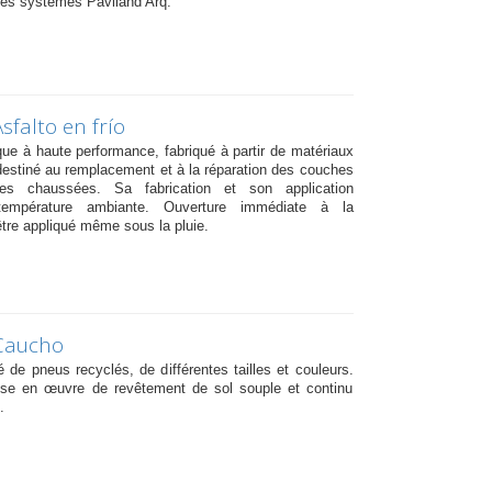
les systèmes Paviland Arq.
sfalto en frío
ue à haute performance, fabriqué à partir de matériaux
estiné au remplacement et à la réparation des couches
es chaussées. Sa fabrication et son application
 température ambiante. Ouverture immédiate à la
être appliqué même sous la pluie.
Caucho
é de pneus recyclés, de différentes tailles et couleurs.
mise en œuvre de revêtement de sol souple et continu
.