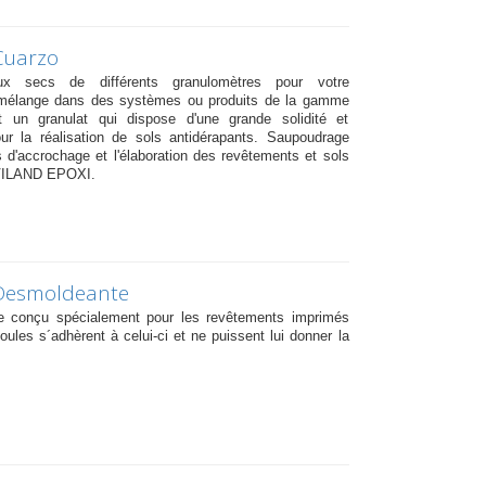
Cuarzo
eux secs de différents granulomètres pour votre
mélange dans des systèmes ou produits de la gamme
 un granulat qui dispose d'une grande solidité et
pour la réalisation de sols antidérapants. Saupoudrage
s d'accrochage et l'élaboration des revêtements et sols
VILAND EPOXI.
Desmoldeante
e conçu spécialement pour les revêtements imprimés
oules s´adhèrent à celui-ci et ne puissent lui donner la