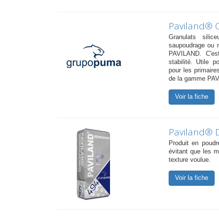
Paviland® 
Granulats silic
saupoudrage ou 
PAVILAND. C'est
stabilité. Utile 
pour les primaire
de la gamme PA
Voir la fiche
Paviland® 
Produit en poudr
évitant que les m
texture voulue.
Voir la fiche