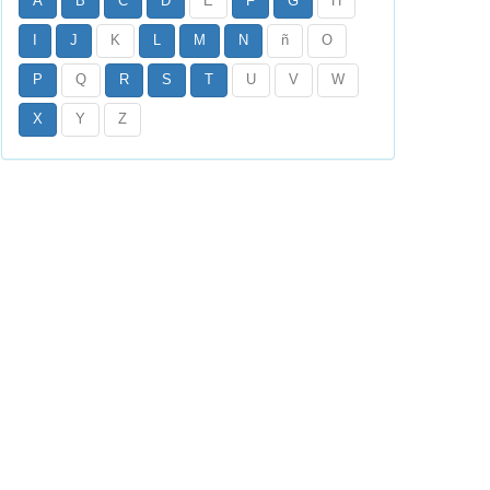
A
B
C
D
E
F
G
H
I
J
K
L
M
N
ñ
O
P
Q
R
S
T
U
V
W
X
Y
Z