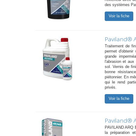
des systèmes Pav
Voir la fiche
Paviland® 
Traitement de fin
permet d'obtenir 
grande imperméab
l'abrasion et aux
sol. Vernis de fi
bonne résistance
piétonnier. En mê
qui le rend part
privés.
Voir la fiche
Paviland® 
PAVILAND ARQ BAS
la préparation e