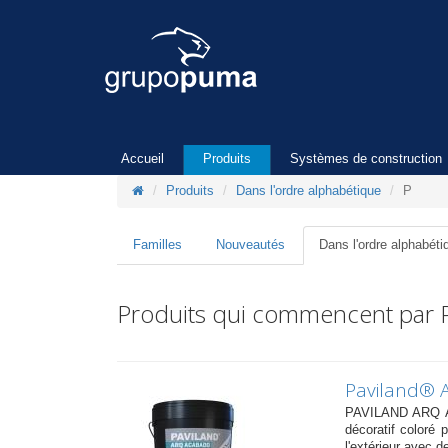
Accueil
Produits
Systèmes de construction
Produits
Dans l'ordre alphabétique
P
Familles
Nouveautés
Dans l'ordre alphabéti
Produits qui commencent par 
Paviland® 
PAVILAND ARQ A
décoratif coloré p
l'extérieur avec 