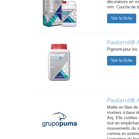
décoratives en mi
mm. Couche de b
Voir la fiche
Paviland® 
Pigment pour les
Voir la fiche
Paviland® 
Maille en fibre de
mortiers à base 
Arq. Elle confère
tout en empêchant 
mouvements du sup
comme en extérieu
l’apparition de fis