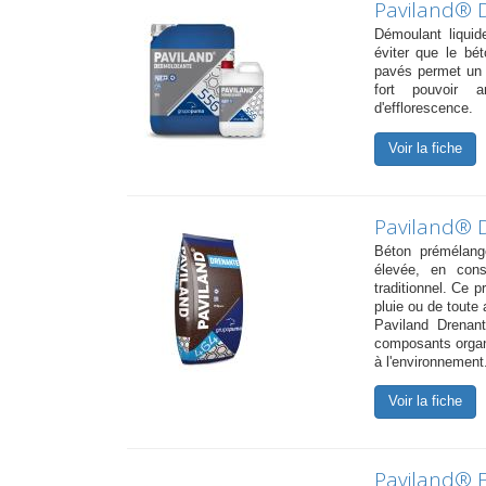
Paviland® 
Démoulant liquid
éviter que le bé
pavés permet un 
fort pouvoir a
d'efflorescence.
Voir la fiche
Paviland® 
Béton prémélang
élevée, en cons
traditionnel. Ce p
pluie ou de toute a
Paviland Drenant
composants organi
à l'environnement
Voir la fiche
Paviland® E