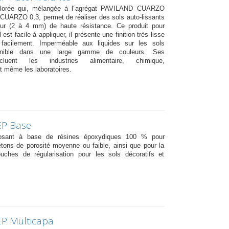
lorée qui, mélangée á l´agrégat PAVILAND CUARZO
UARZO 0,3, permet de réaliser des sols auto-lissants
eur (2 à 4 mm) de haute résistance. Ce produit pour
est facile à appliquer, il présente une finition très lisse
 facilement. Imperméable aux liquides sur les sols
sponible dans une large gamme de couleurs. Ses
ncluent les industries alimentaire, chimique,
 même les laboratoires.
EP Base
posant à base de résines époxydiques 100 % pour
étons de porosité moyenne ou faible, ainsi que pour la
ouches de régularisation pour les sols décoratifs et
EP Multicapa