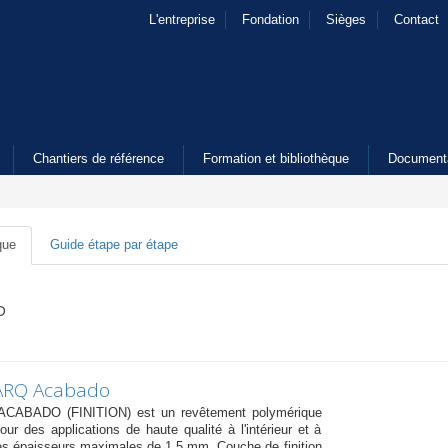
L'entreprise
Fondation
Sièges
Contact
Chantiers de référence
Formation et bibliothèque
Document
que
Guide étape par étape
P
ARQ Acabado
CABADO (FINITION) est un revêtement polymérique
our des applications de haute qualité à l'intérieur et à
des épaisseurs maximales de 1,5 mm. Couche de finition