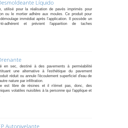
Desmoldeante Líquido
e, utilisé pour la réalisation de pavés imprimés pour
ton ou le mortier adhère aux moules. Ce produit pour
démoulage immédiat après l’application. Il possède un
nti-adhérent et prévient l'apparition de taches
Drenante
é en sec, destiné à des pavements à perméabilité
tituant une alternative à l'esthétique du pavement
roduit réduit ou annule l'écoulement superficiel d'eau de
utre nature par infiltration.
e est libre de résines et il n'émet pas, donc, des
ques volatiles nuisibles à la personne qui l'applique et
.
P Autonivelante