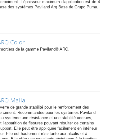
crociment. L'épaisseur maximum d'application est de 4
ase des systèmes Paviland Arq Base de Grupo Puma.
ARQ Color
 mortiers de la gamme Paviland® ARQ.
ARQ Malla
 verre de grande stabilité pour le renforcement des
de ciment. Recommandée pour les systèmes Paviland
 au système une résistance et une stabilité accrues,
l'apparition de fissures pouvant résulter de certains
port. Elle peut être appliquée facilement en intérieur
r. Elle est hautement résistante aux alcalis et à
sures. Elle offre une excellente résistance à la traction