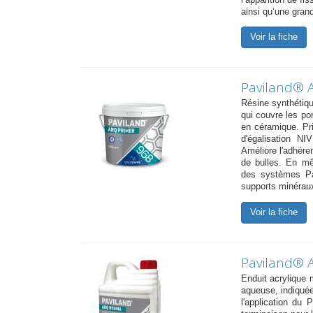
ainsi qu’une grand
Voir la fiche
Paviland® 
Résine synthétiqu
qui couvre les po
en céramique. Pr
d'égalisation NI
Améliore l'adhéren
de bulles. En mêm
des systèmes Pa
supports minéraux
Voir la fiche
Paviland® 
Enduit acrylique
aqueuse, indiquée
l'application du 