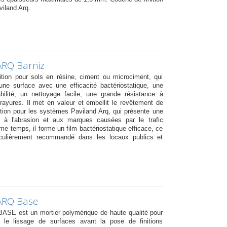
iland Arq.
ARQ Barniz
ition pour sols en résine, ciment ou microciment, qui
une surface avec une efficacité bactériostatique, une
ilité, un nettoyage facile, une grande résistance à
 rayures. Il met en valeur et embellit le revêtement de
nition pour les systèmes Paviland Arq, qui présente une
 à l'abrasion et aux marques causées par le trafic
me temps, il forme un film bactériostatique efficace, ce
iculièrement recommandé dans les locaux publics et
ARQ Base
E est un mortier polymérique de haute qualité pour
t le lissage de surfaces avant la pose de finitions