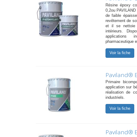
Résine époxy co
0,2ou PAVILAND C
de faible épaiss
revêtement de sol 
et il se nettoie
intérieurs. Di
applications i
pharmaceutique et
Voir la fiche
Paviland® 
Primaire bicom
application sur b
réalisation de c
industriels.
Voir la fiche
Paviland® 