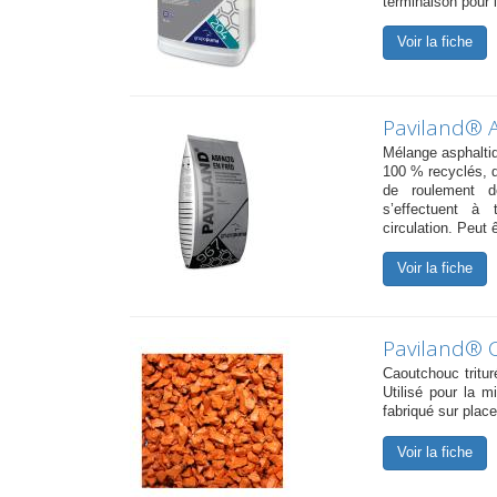
terminaison pour 
Voir la fiche
Paviland® A
Mélange asphaltiq
100 % recyclés, d
de roulement d
s’effectuent à
circulation. Peut 
Voir la fiche
Paviland® 
Caoutchouc tritur
Utilisé pour la 
fabriqué sur place
Voir la fiche