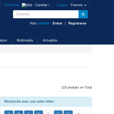
Worldwide
- Cambiar
Langue:
Francés
Hola
invitado
Entrar
|
Registrarse
ation
Multimédia
Actualités
119 produits en Total
Recherche avec une autre lettre