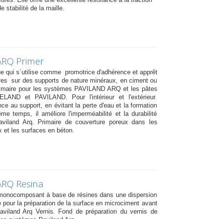
e stabilité de la maille.
ARQ Primer
e qui s´utilise comme promotrice d'adhérence et apprêt
res sur des supports de nature minéraux, en ciment ou
imaire pour les systèmes PAVILAND ARQ et les pâtes
VELAND et PAVILAND. Pour l'intérieur et l'extérieur.
ce au support, en évitant la perte d'eau et la formation
e temps, il améliore l'imperméabilité et la durabilité
viland Arq. Primaire de couverture poreux dans les
 et les surfaces en béton.
ARQ Resina
 monocomposant à base de résines dans une dispersion
 pour la préparation de la surface en microciment avant
Paviland Arq Vernis. Fond de préparation du vernis de