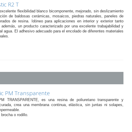
ic R2 T
excelente flexibilidad blanco bicomponente, mejorado, sin deslizamiento
cación de baldosas cerámicas, mosaicos, piedras naturales, paneles de
rados de resina. Idóneo para aplicaciones en interior y exterior tanto
además, un producto caracterizado por una excelente trabajabilidad y
al agua. El adhesivo adecuado para el encolado de diferentes materiales
nales.
ic PM Transparente
TRANSPARENTE, es una resina de poliuretano transparente y
curada, crea una membrana continua, elástica, sin juntas ni solapes,
mpermeable.
brocha o rodillo.