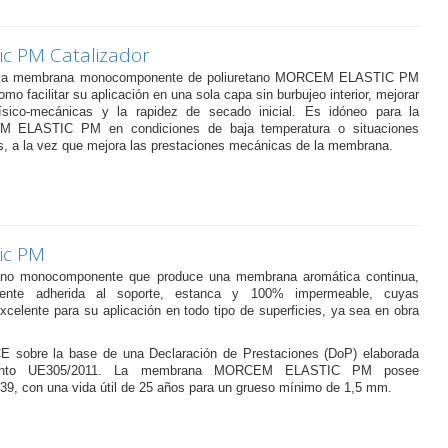
c PM Catalizador
 a la membrana monocomponente de poliuretano MORCEM ELASTIC PM
mo facilitar su aplicación en una sola capa sin burbujeo interior, mejorar
ísico-mecánicas y la rapidez de secado inicial. Es idóneo para la
M ELASTIC PM en condiciones de baja temperatura o situaciones
s, a la vez que mejora las prestaciones mecánicas de la membrana.
ic PM
ano monocomponente que produce una membrana aromática continua,
ente adherida al soporte, estanca y 100% impermeable, cuyas
xcelente para su aplicación en todo tipo de superficies, ya sea en obra
 sobre la base de una Declaración de Prestaciones (DoP) elaborada
mento UE305/2011. La membrana MORCEM ELASTIC PM posee
439, con una vida útil de 25 años para un grueso mínimo de 1,5 mm.