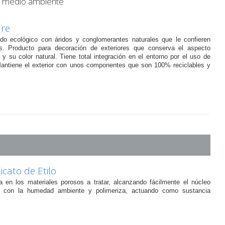
al medio ambiente
ure
ado ecológico con áridos y conglomerantes naturales que le confieren
s. Producto para decoración de exteriores que conserva el aspecto
y su color natural. Tiene total integración en el entorno por el uso de
Mantiene el exterior con unos componentes que son 100% reciclables y
icato de Etilo
a en los materiales porosos a tratar, alcanzando fácilmente el núcleo
 con la humedad ambiente y polimeriza, actuando como sustancia