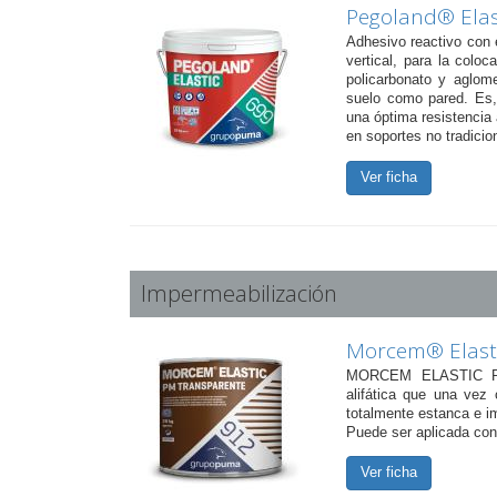
Pegoland® Elast
Adhesivo reactivo con 
vertical, para la colo
policarbonato y aglome
suelo como pared. Es, 
una óptima resistencia 
en soportes no tradicio
Ver ficha
Impermeabilización
Morcem® Elast
MORCEM ELASTIC PM 
alifática que una vez 
totalmente estanca e i
Puede ser aplicada con 
Ver ficha