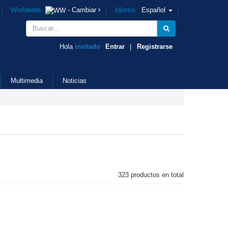
Worldwide
- Cambiar
Idioma:
Español
Hola
invitado
Entrar
|
Registrarse
Multimedia
Noticias
323 productos en total