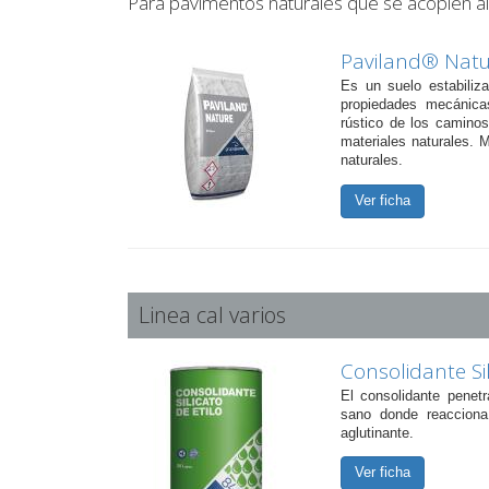
Para pavimentos naturales que se acoplen 
Paviland® Nat
Es un suelo estabiliz
propiedades mecánica
rústico de los caminos 
materiales naturales. 
naturales.
Ver ficha
Linea cal varios
Consolidante Sil
El consolidante penetr
sano donde reacciona
aglutinante.
Ver ficha