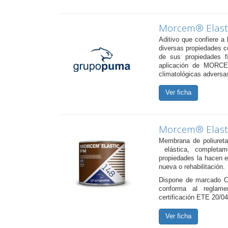
Morcem® Elasti
Aditivo que confiere
diversas propiedades co
de sus propiedades f
aplicación de MORCE
climatológicas adversa
Ver ficha
Morcem® Elast
Membrana de poliuret
elástica, completam
propiedades la hacen e
nueva o rehabilitación.
Dispone de marcado CE
conforma al regla
certificación ETE 20/0
Ver ficha